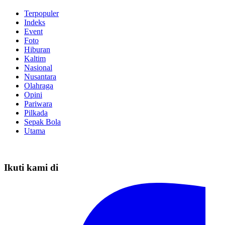
Terpopuler
Indeks
Event
Foto
Hiburan
Kaltim
Nasional
Nusantara
Olahraga
Opini
Pariwara
Pilkada
Sepak Bola
Utama
Ikuti kami di