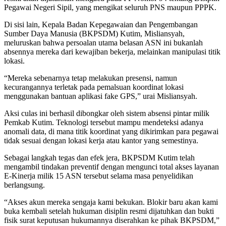
Pegawai Negeri Sipil, yang mengikat seluruh PNS maupun PPPK.
Di sisi lain, Kepala Badan Kepegawaian dan Pengembangan
Sumber Daya Manusia (BKPSDM) Kutim, Misliansyah,
meluruskan bahwa persoalan utama belasan ASN ini bukanlah
absennya mereka dari kewajiban bekerja, melainkan manipulasi titik
lokasi.
“Mereka sebenarnya tetap melakukan presensi, namun
kecurangannya terletak pada pemalsuan koordinat lokasi
menggunakan bantuan aplikasi fake GPS,” urai Misliansyah.
Aksi culas ini berhasil dibongkar oleh sistem absensi pintar milik
Pemkab Kutim. Teknologi tersebut mampu mendeteksi adanya
anomali data, di mana titik koordinat yang dikirimkan para pegawai
tidak sesuai dengan lokasi kerja atau kantor yang semestinya.
Sebagai langkah tegas dan efek jera, BKPSDM Kutim telah
mengambil tindakan preventif dengan mengunci total akses layanan
E-Kinerja milik 15 ASN tersebut selama masa penyelidikan
berlangsung.
“Akses akun mereka sengaja kami bekukan. Blokir baru akan kami
buka kembali setelah hukuman disiplin resmi dijatuhkan dan bukti
fisik surat keputusan hukumannya diserahkan ke pihak BKPSDM,”