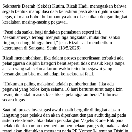
Sekretaris Daerah (Sekda) Kutim, Rizali Hadi, menegaskan bahwa
segala bentuk manipulasi data kehadiran pasti akan dijatuhi sanksi
tegas, di mana bobot hukumannya akan disesuaikan dengan tingkat
kesalahan masing-masing pegawai.
“Pasti ada sanksi bagi tindakan pemalsuan seperti ini.
Mekanismenya terbagi menjadi tiga tingkatan, mulai dari sanksi
ringan, sedang, hingga berat,” jelas Rizali saat memberikan
keterangan di Sangatta, Senin (18/5/2026).
Rizali menambahkan, jika dalam proses pemeriksaan terbukti ada
pelanggaran disiplin kategori berat seperti tidak masuk kerja tanpa
alasan yang sah selama kurun waktu tertentu pegawai yang
bersangkutan bisa menghadapi konsekuensi fatal.
“Hukuman paling maksimal adalah pemberhentian. Jika ada
pegawai yang bolos kerja selama 10 hari berturut-turut tanpa izin
resmi, itu sudah masuk klasifikasi pelanggaran berat,” tuturnya
secara lugas.
Saat ini, proses investigasi awal masih bergulir di tingkat atasan
langsung para pelaku dan akan diperkuat dengan audit digital pada
sistem elektronik. Jika dalam persidangan Majelis Kode Etik para
pelaku tidak mampu memberikan pembelaan yang sah, maka sanksi
resmi akan dijatuhkan mengacu pada PP Nomor 94 tentang Disiplin