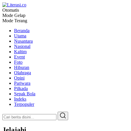
Otomatis
Literasi.co
Pilar Informasi
Mode Gelap
Mode Terang
Beranda
Utama
Nusantara
Nasional
Kaltim
Event
Foto
Hiburan
Olahraga
Opini
Pariwara
Pilkada
Sepak Bola
Indeks
Terpopuler
Jelajahi