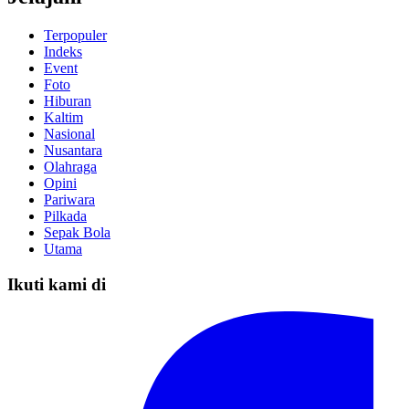
Terpopuler
Indeks
Event
Foto
Hiburan
Kaltim
Nasional
Nusantara
Olahraga
Opini
Pariwara
Pilkada
Sepak Bola
Utama
Ikuti kami di