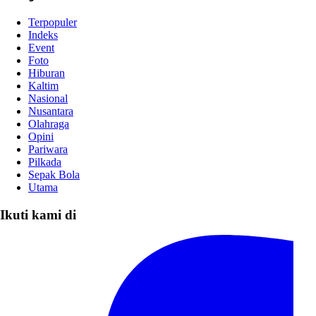
Terpopuler
Indeks
Event
Foto
Hiburan
Kaltim
Nasional
Nusantara
Olahraga
Opini
Pariwara
Pilkada
Sepak Bola
Utama
Ikuti kami di