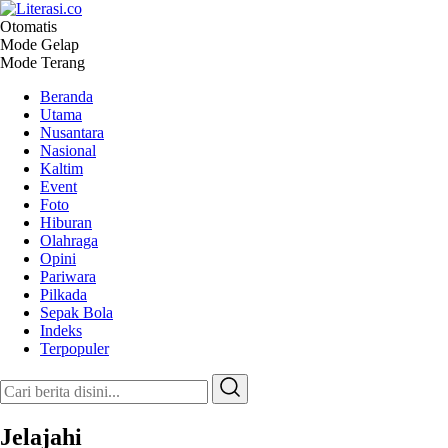
Otomatis
Literasi.co
Pilar Informasi
Mode Gelap
Mode Terang
Beranda
Utama
Nusantara
Nasional
Kaltim
Event
Foto
Hiburan
Olahraga
Opini
Pariwara
Pilkada
Sepak Bola
Indeks
Terpopuler
Jelajahi