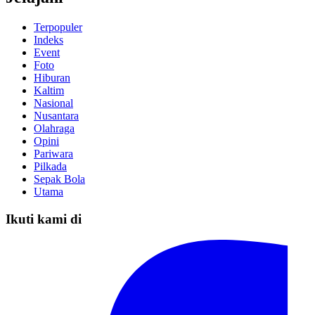
Terpopuler
Indeks
Event
Foto
Hiburan
Kaltim
Nasional
Nusantara
Olahraga
Opini
Pariwara
Pilkada
Sepak Bola
Utama
Ikuti kami di