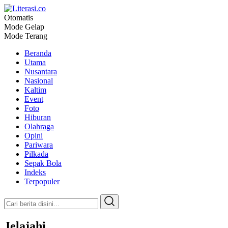
Otomatis
Literasi.co
Pilar Informasi
Mode Gelap
Mode Terang
Beranda
Utama
Nusantara
Nasional
Kaltim
Event
Foto
Hiburan
Olahraga
Opini
Pariwara
Pilkada
Sepak Bola
Indeks
Terpopuler
Jelajahi