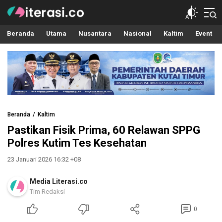
Literasi.co
Pilar Informasi
Beranda
Utama
Nusantara
Nasional
Kaltim
Event
Beranda
Kaltim
Pastikan Fisik Prima, 60 Relawan SPPG
Polres Kutim Tes Kesehatan
23 Januari 2026 16:32 +08
Media Literasi.co
Tim Redaksi
0