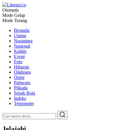
Otomatis
Literasi.co
Pilar Informasi
Mode Gelap
Mode Terang
Beranda
Utama
Nusantara
Nasional
Kaltim
Event
Foto
Hiburan
Olahraga
Opini
Pariwara
Pilkada
Sepak Bola
Indeks
Terpopuler
Jelajahi