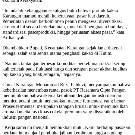
ekonomi kerakyatan.
“Ini adalah kebanggaan sekaligus bukti bahwa produk kakao
Karangan mampu meraih kepercayaan pasar luar daerah.
Pemerintah daerah berkomitmen penuh mengawal diversifikasi
ekonomi ini secara berkelanjutan, mulai dari penguatan budidaya,
standardisasi pascaproduksi, hingga perluasan akses pasar,” kata
Ardiansyah.
Ditambahkan Bupati, Kecamatan Karangan sejak lama dikenal
sebagai salah satu sentra utama penghasil kakao di Kutim.
“Namun, tantangan terbesar komoditas perkebunan rakyat sering
kali terletak pada fluktuasi harga dan serapan pasar akibat kualitas
biji kakao yang tidak seragam,” tegasnya.
Camat Karangan Muhammad Reza Pahlevi, menyampaikan bahwa
keberhasilan menembus rantai pasok PT Rasantara Cipta Pangan
menunjukkan bahwa skema kemitraan dengan industri mampu
memicu petani untuk menerapkan metode fermentasi yang benar.
Proses fermentasi merupakan tahapan krusial untuk memunculkan
aroma dan cita rasa khas cokelat premium yang disyaratkan oleh
industri pangan nasional.
“Kerja sama ini menjadi pembuktian mutu. Kami berharap pasokan
perdana ini menjadi pembuka jalinan kemitraan jangka panjang