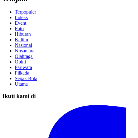
Terpopuler
Indeks
Event
Foto
Hiburan
Kaltim
Nasional
Nusantara
Olahraga
Opini
Pariwara
Pilkada
Sepak Bola
Utama
Ikuti kami di