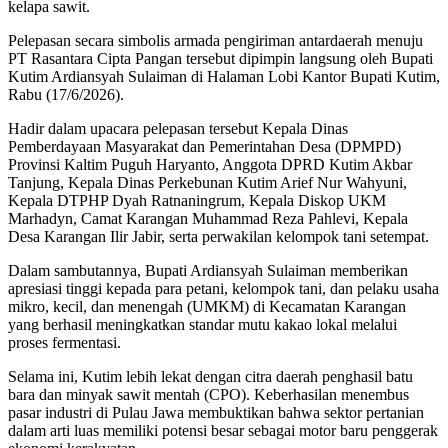
kelapa sawit.
Pelepasan secara simbolis armada pengiriman antardaerah menuju
PT Rasantara Cipta Pangan tersebut dipimpin langsung oleh Bupati
Kutim Ardiansyah Sulaiman di Halaman Lobi Kantor Bupati Kutim,
Rabu (17/6/2026).
Hadir dalam upacara pelepasan tersebut Kepala Dinas
Pemberdayaan Masyarakat dan Pemerintahan Desa (DPMPD)
Provinsi Kaltim Puguh Haryanto, Anggota DPRD Kutim Akbar
Tanjung, Kepala Dinas Perkebunan Kutim Arief Nur Wahyuni,
Kepala DTPHP Dyah Ratnaningrum, Kepala Diskop UKM
Marhadyn, Camat Karangan Muhammad Reza Pahlevi, Kepala
Desa Karangan Ilir Jabir, serta perwakilan kelompok tani setempat.
Dalam sambutannya, Bupati Ardiansyah Sulaiman memberikan
apresiasi tinggi kepada para petani, kelompok tani, dan pelaku usaha
mikro, kecil, dan menengah (UMKM) di Kecamatan Karangan
yang berhasil meningkatkan standar mutu kakao lokal melalui
proses fermentasi.
Selama ini, Kutim lebih lekat dengan citra daerah penghasil batu
bara dan minyak sawit mentah (CPO). Keberhasilan menembus
pasar industri di Pulau Jawa membuktikan bahwa sektor pertanian
dalam arti luas memiliki potensi besar sebagai motor baru penggerak