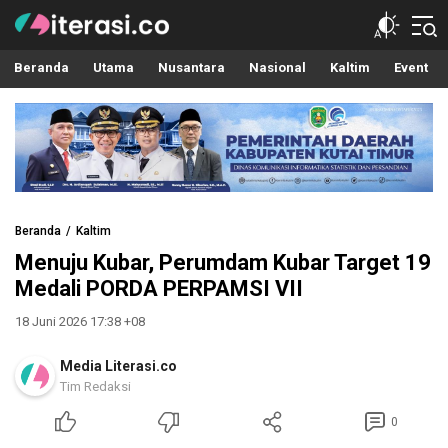
Literasi.co
Pilar Informasi
Beranda
Utama
Nusantara
Nasional
Kaltim
Event
Beranda
Kaltim
Menuju Kubar, Perumdam Kubar Target 19
Medali PORDA PERPAMSI VII
18 Juni 2026 17:38 +08
Media Literasi.co
Tim Redaksi
0