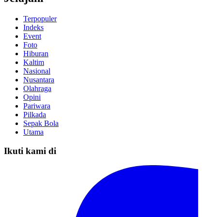
Terpopuler
Indeks
Event
Foto
Hiburan
Kaltim
Nasional
Nusantara
Olahraga
Opini
Pariwara
Pilkada
Sepak Bola
Utama
Ikuti kami di