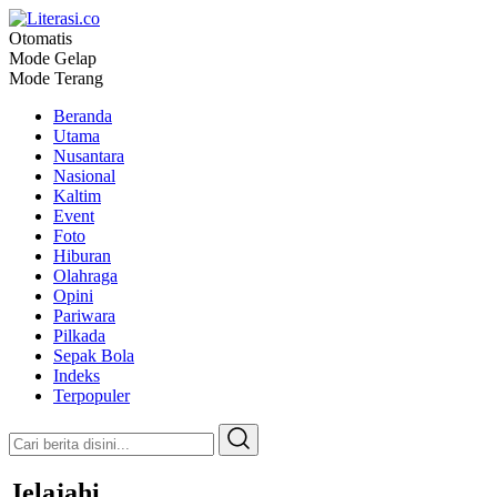
Otomatis
Literasi.co
Pilar Informasi
Mode Gelap
Mode Terang
Beranda
Utama
Nusantara
Nasional
Kaltim
Event
Foto
Hiburan
Olahraga
Opini
Pariwara
Pilkada
Sepak Bola
Indeks
Terpopuler
Jelajahi