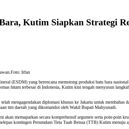
u Bara, Kutim Siapkan Strategi
awan.Foto: Irfan
 (ESDM) yang berencana memotong produksi batu bara nasional sebe
 emas hitam terbesar di Indonesia, Kutim kini tengah menyusun langka
elah mengagendakan diplomasi khusus ke Jakarta untuk membahas damp
ntaan tim daerah yang dikomandoi oleh Wakil Bupati Mahyunadi.
ami akan memaparkan secara komprehensif argumen serta poin-poin kr
elah melepas kontingen Perumdam Tirta Tuah Benua (TTB) Kutim menu