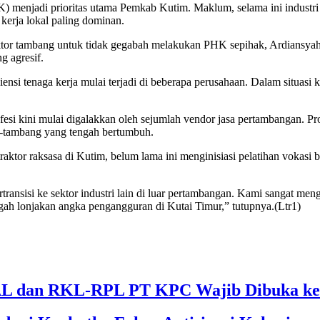
 menjadi prioritas utama Pemkab Kutim. Maklum, selama ini industri
erja lokal paling dominan.
aktor tambang untuk tidak gegabah melakukan PHK sepihak, Ardiansyah 
g agresif.
ensi tenaga kerja mulai terjadi di beberapa perusahaan. Dalam situasi 
ofesi kini mulai digalakkan oleh sejumlah vendor jasa pertambangan. P
on-tambang yang tengah bertumbuh.
ktor raksasa di Kutim, belum lama ini menginisiasi pelatihan vokasi
transisi ke sektor industri lain di luar pertambangan. Kami sangat men
gah lonjakan angka pengangguran di Kutai Timur,” tutupnya.(Ltr1)
 dan RKL-RPL PT KPC Wajib Dibuka ke 