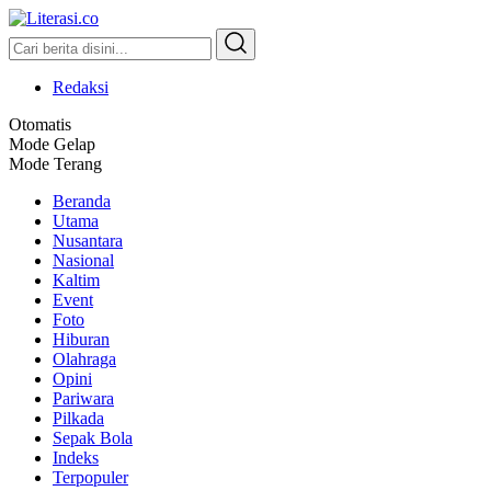
Literasi.co
Pilar Informasi
Redaksi
Otomatis
Mode Gelap
Mode Terang
Beranda
Utama
Nusantara
Nasional
Kaltim
Event
Foto
Hiburan
Olahraga
Opini
Pariwara
Pilkada
Sepak Bola
Indeks
Terpopuler