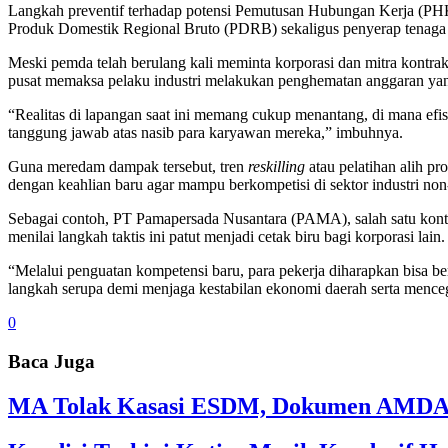
Langkah preventif terhadap potensi Pemutusan Hubungan Kerja (PHK)
Produk Domestik Regional Bruto (PDRB) sekaligus penyerap tenaga k
Meski pemda telah berulang kali meminta korporasi dan mitra kontr
pusat memaksa pelaku industri melakukan penghematan anggaran yan
“Realitas di lapangan saat ini memang cukup menantang, di mana efisi
tanggung jawab atas nasib para karyawan mereka,” imbuhnya.
Guna meredam dampak tersebut, tren
reskilling
atau pelatihan alih pr
dengan keahlian baru agar mampu berkompetisi di sektor industri n
Sebagai contoh, PT Pamapersada Nusantara (PAMA), salah satu kontra
menilai langkah taktis ini patut menjadi cetak biru bagi korporasi lain.
“Melalui penguatan kompetensi baru, para pekerja diharapkan bisa ber
langkah serupa demi menjaga kestabilan ekonomi daerah serta mence
0
Baca Juga
MA Tolak Kasasi ESDM, Dokumen AMDAL