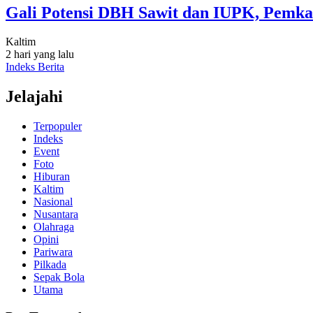
Gali Potensi DBH Sawit dan IUPK, Pemka
Kaltim
2 hari yang lalu
Indeks Berita
Jelajahi
Terpopuler
Indeks
Event
Foto
Hiburan
Kaltim
Nasional
Nusantara
Olahraga
Opini
Pariwara
Pilkada
Sepak Bola
Utama