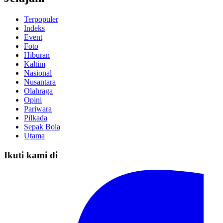
Terpopuler
Indeks
Event
Foto
Hiburan
Kaltim
Nasional
Nusantara
Olahraga
Opini
Pariwara
Pilkada
Sepak Bola
Utama
Ikuti kami di