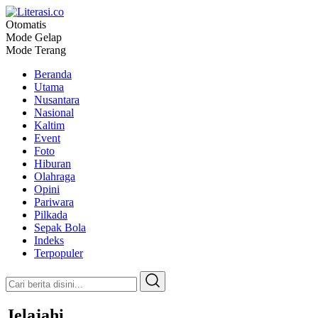
Otomatis
Literasi.co
Pilar Informasi
Mode Gelap
Mode Terang
Beranda
Utama
Nusantara
Nasional
Kaltim
Event
Foto
Hiburan
Olahraga
Opini
Pariwara
Pilkada
Sepak Bola
Indeks
Terpopuler
Jelajahi