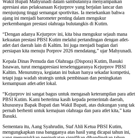
Wakil Bupati Mahyunadi dalam sambutannya menyampaikan
apresiasi atas pelaksanaan Kejurprov yang berjalan lancar dan
menjunjung tinggi semangat sportivitas. Ia menekankan bahwa
ajang ini menjadi barometer penting dalam mengukur
perkembangan prestasi olahraga bulutangkis di Kutim.
“Dengan adanya Kejurprov ini, kita bisa mengukur sejauh mana
kekuatan prestasi PBSI Kutim melalui pertandingan dengan atlet-
atlet dari daerah lain di Kaltim. Ini juga menjadi bagian dari
persiapan kita menuju Porprov 2026 mendatang,” ujar Mahyunadi.
Kepala Dinas Pemuda dan Olahraga (Dispora) Kutim, Basuki
Isnawan, turut mengapresiasi terselenggaranya Kejurprov PBSI
Kaltim. Menurutnya, kegiatan ini bukan hanya sekadar kompetisi,
tetapi juga wadah strategis untuk pembinaan dan peningkatan
kemampuan atlet-atlet lokal.
“Kejurprov ini sangat bagus untuk mengasah keterampilan para atlet
PBSI Kutim. Kami berterima kasih kepada pemerintah daerah,
khususnya Bapak Bupati dan Wakil Bupati, atas dukungan yang tak
pernah berhenti untuk kemajuan olahraga dan para atlet kita,” kata
Basuki.
Sementara itu, Aang Syahrudin, Staf Ahli Ketua PBSI Kutim,
mengungkapkan rasa bangganya atas hasil yang dicapai tahun ini,
yang menunjukkan peningkatan signifikan dibandingkan tahun-