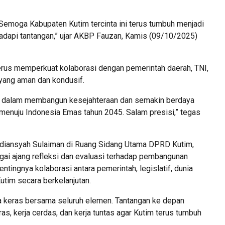
Semoga Kabupaten Kutim tercinta ini terus tumbuh menjadi
dapi tantangan,” ujar AKBP Fauzan, Kamis (09/10/2025)
us memperkuat kolaborasi dengan pemerintah daerah, TNI,
yang aman dan kondusif.
i dalam membangun kesejahteraan dan semakin berdaya
 menuju Indonesia Emas tahun 2045. Salam presisi,” tegas
Ardiansyah Sulaiman di Ruang Sidang Utama DPRD Kutim,
i ajang refleksi dan evaluasi terhadap pembangunan
ntingnya kolaborasi antara pemerintah, legislatif, dunia
tim secara berkelanjutan.
rja keras bersama seluruh elemen. Tantangan ke depan
s, kerja cerdas, dan kerja tuntas agar Kutim terus tumbuh