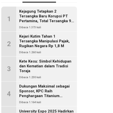
Kejagung Tetapkan 2
Tersangka Baru Korupsi PT
1
Pertamina, Total Tersangka 9
Orang
Dibaca 1.373 kali
Kejari Kutim Tahan 1
Tersangka Manipulasi Pajak,
2
Rugikan Negara Rp 1,8 M
Dibaca 1.260 kali
Kete Kesu: Simbol Kehidupan
dan Kematian dalam Tradisi
3
Toraja
Dibaca 1.230 kali
Dukungan Maksimal sebagai
Sponsor, KPC Raih
4
Penghargaan Titanium
Pemkab Kutim
Dibaca 1.164 kali
University Expo 2025 Hadirkan