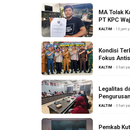
MA Tolak K
PT KPC Waji
KALTIM
13 jam y
Kondisi Ter
Fokus Antis
KALTIM
3 hari ya
Legalitas d
Pengurusan
KALTIM
3 hari ya
Pemkab Kut