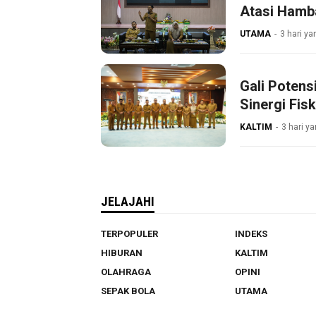
Atasi Hamb
UTAMA
3 hari ya
Gali Poten
Sinergi Fisk
KALTIM
3 hari ya
JELAJAHI
TERPOPULER
INDEKS
HIBURAN
KALTIM
OLAHRAGA
OPINI
SEPAK BOLA
UTAMA