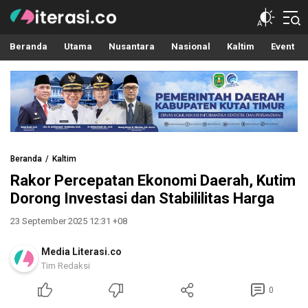
Literasi.co
Pilar Informasi
Beranda
Utama
Nusantara
Nasional
Kaltim
Event
Beranda
Kaltim
Rakor Percepatan Ekonomi Daerah, Kutim
Dorong Investasi dan Stabililitas Harga
23 September 2025 12:31 +08
Media Literasi.co
Tim Redaksi
0