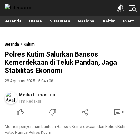
Literasi.co
Pilar Informasi
Beranda
Utama
Nusantara
Nasional
Kaltim
Event
Beranda
Kaltim
Polres Kutim Salurkan Bansos
Kemerdekaan di Teluk Pandan, Jaga
Stabilitas Ekonomi
28 Agustus 2025 15:04 +08
Media Literasi.co
Tim Redaksi
0
Momen penyerahan bantuan Bansos Kemerdekaan dari Polres Kutim.
Foto: Humas Polres Kutim