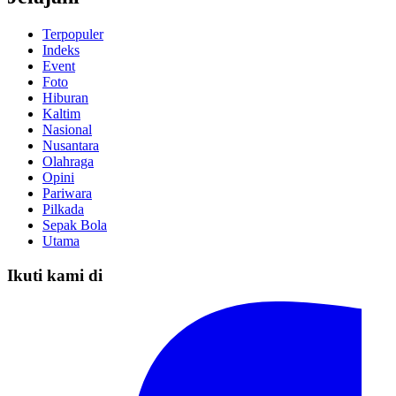
Terpopuler
Indeks
Event
Foto
Hiburan
Kaltim
Nasional
Nusantara
Olahraga
Opini
Pariwara
Pilkada
Sepak Bola
Utama
Ikuti kami di