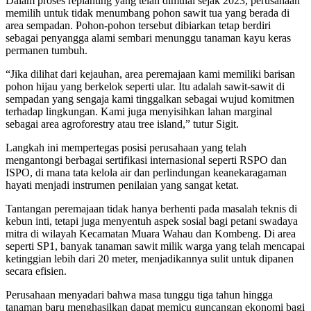
Dalam proses replanting yang telah dimulai sejak 2023, perusahaan
memilih untuk tidak menumbang pohon sawit tua yang berada di
area sempadan. Pohon-pohon tersebut dibiarkan tetap berdiri
sebagai penyangga alami sembari menunggu tanaman kayu keras
permanen tumbuh.
“Jika dilihat dari kejauhan, area peremajaan kami memiliki barisan
pohon hijau yang berkelok seperti ular. Itu adalah sawit-sawit di
sempadan yang sengaja kami tinggalkan sebagai wujud komitmen
terhadap lingkungan. Kami juga menyisihkan lahan marginal
sebagai area agroforestry atau tree island,” tutur Sigit.
Langkah ini mempertegas posisi perusahaan yang telah
mengantongi berbagai sertifikasi internasional seperti RSPO dan
ISPO, di mana tata kelola air dan perlindungan keanekaragaman
hayati menjadi instrumen penilaian yang sangat ketat.
Tantangan peremajaan tidak hanya berhenti pada masalah teknis di
kebun inti, tetapi juga menyentuh aspek sosial bagi petani swadaya
mitra di wilayah Kecamatan Muara Wahau dan Kombeng. Di area
seperti SP1, banyak tanaman sawit milik warga yang telah mencapai
ketinggian lebih dari 20 meter, menjadikannya sulit untuk dipanen
secara efisien.
Perusahaan menyadari bahwa masa tunggu tiga tahun hingga
tanaman baru menghasilkan dapat memicu guncangan ekonomi bagi