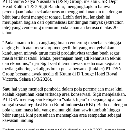
PT Dharma Satya Nusantara (DSN) Group, melalui CSR Dept
Head Kaltim 1 & 2 Sigit Bandoro, mengungkapkan bahwa
peremajaan bukan sekadar urusan mengganti tanaman tua dengan
bibit baru demi mengejar tonase. Lebih dari itu, langkah ini
merupakan bagian dari optimalisasi kandungan minyak (extraction
rate) yang cenderung menurun pada tanaman berusia di atas 20
tahun.
“Pada tanaman tua, cangkang buah cenderung menebal sehingga
daging buah atau mesokarp mengecil. Ini yang menyebabkan
kandungan minyak turun meski produktivitas tandan buah segar
masih terlihat stabil. Maka, peremajaan menjadi keharusan teknis
dan ekonomis,” ujar Sigit saat ditemui awak media usai kegiatan
media gathering sekaligus buka puasa bersama (bukber) PT DSN
Group bersama awak media di Kutim di D’Louge Hotel Royal
Victoria, Selasa (3/3/2026).
Satu hal yang menjadi pembeda dalam pola peremajaan masa kini
adalah kepatuhan ketat terhadap area konservasi. Sigit menjelaskan,
PT DSN menerapkan kebijakan “sabuk hijau” di sepanjang aliran
sungai sesuai regulasi Rupa Bumi Indonesia (RBI). Berbeda dengan
pola tanam masa lalu yang memungkinkan sawit tumbuh hingga
bibir sungai, kini perusahaan menetapkan area sempadan sebagai
kawasan lindung.