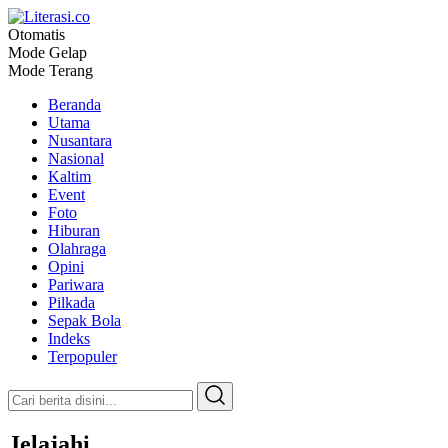
Otomatis
Literasi.co
Pilar Informasi
Mode Gelap
Mode Terang
Beranda
Utama
Nusantara
Nasional
Kaltim
Event
Foto
Hiburan
Olahraga
Opini
Pariwara
Pilkada
Sepak Bola
Indeks
Terpopuler
Jelajahi