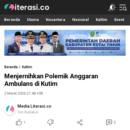
Literasi.co
Pilar Informasi
Beranda
Utama
Nusantara
Nasional
Kaltim
Event
Beranda
Kaltim
Menjernihkan Polemik Anggaran
Ambulans di Kutim
2 Maret 2026 21:48 +08
Media Literasi.co
Tim Redaksi
1
0