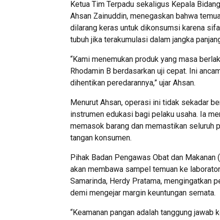
Ketua Tim Terpadu sekaligus Kepala Bidan
Ahsan Zainuddin, menegaskan bahwa temuan 
dilarang keras untuk dikonsumsi karena si
tubuh jika terakumulasi dalam jangka panjan
“Kami menemukan produk yang masa berlaku
Rhodamin B berdasarkan uji cepat. Ini anc
dihentikan peredarannya,” ujar Ahsan.
Menurut Ahsan, operasi ini tidak sekadar ber
instrumen edukasi bagi pelaku usaha. Ia me
memasok barang dan memastikan seluruh 
tangan konsumen.
Pihak Badan Pengawas Obat dan Makanan (
akan membawa sampel temuan ke laboratori
Samarinda, Herdy Pratama, mengingatkan pe
demi mengejar margin keuntungan semata.
“Keamanan pangan adalah tanggung jawab ko