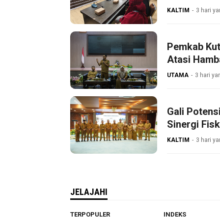
KALTIM
3 hari ya
Pemkab Kut
Atasi Hamb
UTAMA
3 hari ya
Gali Poten
Sinergi Fisk
KALTIM
3 hari ya
JELAJAHI
TERPOPULER
INDEKS