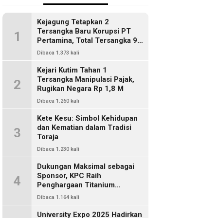
Kejagung Tetapkan 2
Tersangka Baru Korupsi PT
1
Pertamina, Total Tersangka 9
Orang
Dibaca 1.373 kali
Kejari Kutim Tahan 1
Tersangka Manipulasi Pajak,
2
Rugikan Negara Rp 1,8 M
Dibaca 1.260 kali
Kete Kesu: Simbol Kehidupan
dan Kematian dalam Tradisi
3
Toraja
Dibaca 1.230 kali
Dukungan Maksimal sebagai
Sponsor, KPC Raih
4
Penghargaan Titanium
Pemkab Kutim
Dibaca 1.164 kali
University Expo 2025 Hadirkan