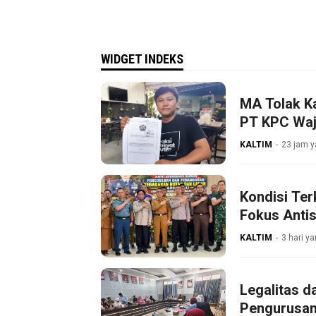
WIDGET INDEKS
MA Tolak K
PT KPC Waji
KALTIM
23 jam y
Kondisi Ter
Fokus Antis
KALTIM
3 hari ya
Legalitas d
Pengurusan