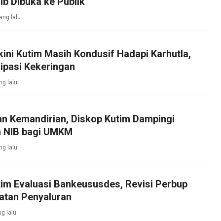
b Dibuka ke Publik
ang lalu
kini Kutim Masih Kondusif Hadapi Karhutla,
ipasi Kekeringan
ng lalu
an Kemandirian, Diskop Kutim Dampingi
 NIB bagi UMKM
ng lalu
im Evaluasi Bankeususdes, Revisi Perbup
atan Penyaluran
ng lalu