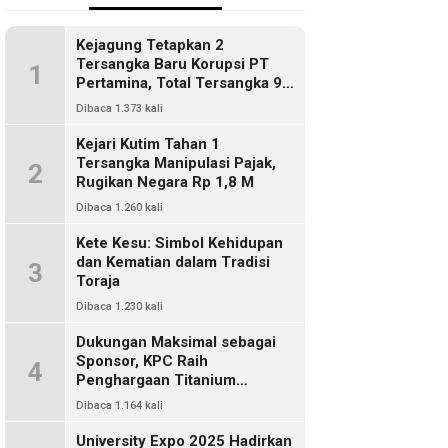
Kejagung Tetapkan 2
Tersangka Baru Korupsi PT
1
Pertamina, Total Tersangka 9
Orang
Dibaca 1.373 kali
Kejari Kutim Tahan 1
Tersangka Manipulasi Pajak,
2
Rugikan Negara Rp 1,8 M
Dibaca 1.260 kali
Kete Kesu: Simbol Kehidupan
dan Kematian dalam Tradisi
3
Toraja
Dibaca 1.230 kali
Dukungan Maksimal sebagai
Sponsor, KPC Raih
4
Penghargaan Titanium
Pemkab Kutim
Dibaca 1.164 kali
University Expo 2025 Hadirkan