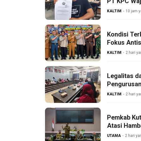
PT KPC Waji
KALTIM
10 jam y
Kondisi Ter
Fokus Antis
KALTIM
2 hari ya
Legalitas d
Pengurusan
KALTIM
2 hari ya
Pemkab Kut
Atasi Hamb
UTAMA
2 hari ya