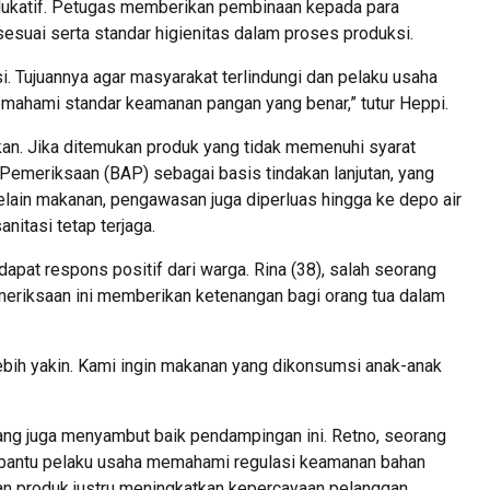
 edukatif. Petugas memberikan pembinaan kepada para
esuai serta standar higienitas dalam proses produksi.
i. Tujuannya agar masyarakat terlindungi dan pelaku usaha
ahami standar keamanan pangan yang benar,” tutur Heppi.
kan. Jika ditemukan produk yang tidak memenuhi syarat
Pemeriksaan (BAP) sebagai basis tindakan lanjutan, yang
lain makanan, pengawasan juga diperluas hingga ke depo air
nitasi tetap terjaga.
apat respons positif dari warga. Rina (38), salah seorang
riksaan ini memberikan ketenangan bagi orang tua dalam
ebih yakin. Kami ingin makanan yang dikonsumsi anak-anak
g juga menyambut baik pendampingan ini. Retno, seorang
embantu pelaku usaha memahami regulasi keamanan bahan
n produk justru meningkatkan kepercayaan pelanggan.