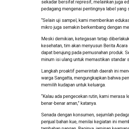
sekadar bersifat represif, melainkan juga
pedagang mengenai pentingnya label yang s
“Selain uji sampel, kami memberikan edukas
mikro juga semakin berkembang dengan mem
Meski demikian, ketegasan tetap diberlaku
kesehatan, tim akan menyusun Berita Acara 
dapat berujung pada pemusnahan produk. Se
minum isi ulang untuk memastikan standar sa
Langkah proaktif pemerintah daerah ini mend
warga Sangatta, mengungkapkan bahwa peme
memilih kudapan untuk keluarga.
“Kalau ada pengecekan rutin, kami merasa l
benar-benar aman,” katanya.
Senada dengan konsumen, sejumlah pedagan
penjual bahan kue, menilai kegiatan ini m
tambahan pangan. Baginya, jaminan keamana