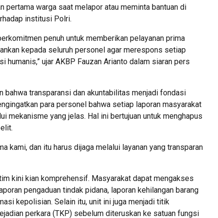
n pertama warga saat melapor atau meminta bantuan di
adap institusi Polri.
i berkomitmen penuh untuk memberikan pelayanan prima
kankan kepada seluruh personel agar merespons setiap
 humanis,” ujar AKBP Fauzan Arianto dalam siaran pers
bahwa transparansi dan akuntabilitas menjadi fondasi
engingatkan para personel bahwa setiap laporan masyarakat
lui mekanisme yang jelas. Hal ini bertujuan untuk menghapus
lit.
 kami, dan itu harus dijaga melalui layanan yang transparan
tim kini kian komprehensif. Masyarakat dapat mengakses
laporan pengaduan tindak pidana, laporan kehilangan barang
i kepolisian. Selain itu, unit ini juga menjadi titik
ejadian perkara (TKP) sebelum diteruskan ke satuan fungsi