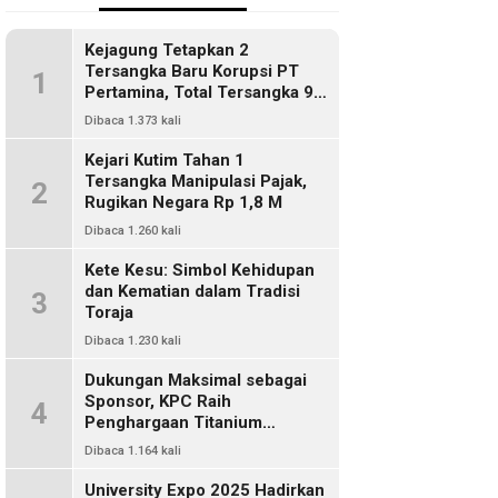
Kejagung Tetapkan 2
Tersangka Baru Korupsi PT
1
Pertamina, Total Tersangka 9
Orang
Dibaca 1.373 kali
Kejari Kutim Tahan 1
Tersangka Manipulasi Pajak,
2
Rugikan Negara Rp 1,8 M
Dibaca 1.260 kali
Kete Kesu: Simbol Kehidupan
dan Kematian dalam Tradisi
3
Toraja
Dibaca 1.230 kali
Dukungan Maksimal sebagai
Sponsor, KPC Raih
4
Penghargaan Titanium
Pemkab Kutim
Dibaca 1.164 kali
University Expo 2025 Hadirkan