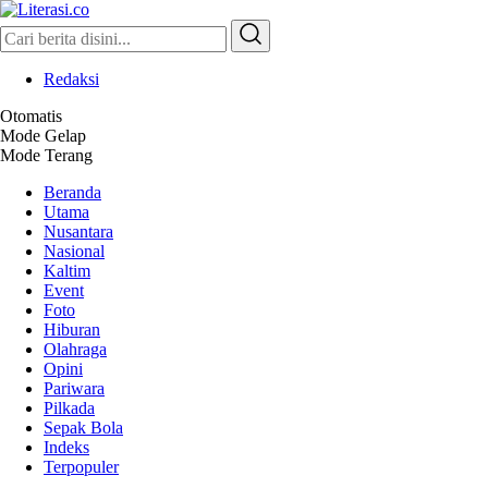
Literasi.co
Pilar Informasi
Redaksi
Otomatis
Mode Gelap
Mode Terang
Beranda
Utama
Nusantara
Nasional
Kaltim
Event
Foto
Hiburan
Olahraga
Opini
Pariwara
Pilkada
Sepak Bola
Indeks
Terpopuler