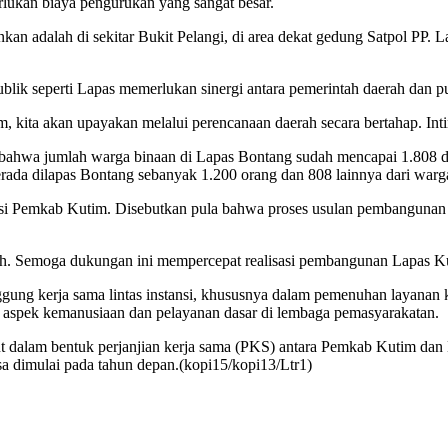
rlukan biaya pengurukan yang sangat besar.
an adalah di sekitar Bukit Pelangi, di area dekat gedung Satpol PP. L
lik seperti Lapas memerlukan sinergi antara pemerintah daerah dan pu
kita akan upayakan melalui perencanaan daerah secara bertahap. Intiny
ahwa jumlah warga binaan di Lapas Bontang sudah mencapai 1.808 di 
erada dilapas Bontang sebanyak 1.200 orang dan 808 lainnya dari warga
si Pemkab Kutim. Disebutkan pula bahwa proses usulan pembangunan L
rah. Semoga dukungan ini mempercepat realisasi pembangunan Lapas K
nggung kerja sama lintas instansi, khususnya dalam pemenuhan layana
g aspek kemanusiaan dan pelayanan dasar di lembaga pemasyarakatan.
ut dalam bentuk perjanjian kerja sama (PKS) antara Pemkab Kutim d
sa dimulai pada tahun depan.(kopi15/kopi13/Ltr1)