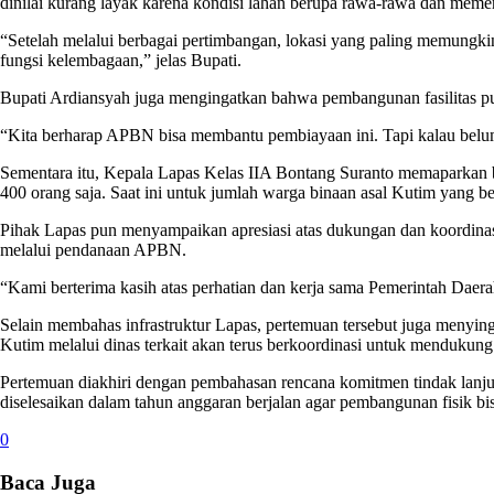
dinilai kurang layak karena kondisi lahan berupa rawa-rawa dan meme
“Setelah melalui berbagai pertimbangan, lokasi yang paling memungkink
fungsi kelembagaan,” jelas Bupati.
Bupati Ardiansyah juga mengingatkan bahwa pembangunan fasilitas pub
“Kita berharap APBN bisa membantu pembiayaan ini. Tapi kalau belum, 
Sementara itu, Kepala Lapas Kelas IIA Bontang Suranto memaparkan b
400 orang saja. Saat ini untuk jumlah warga binaan asal Kutim yang b
Pihak Lapas pun menyampaikan apresiasi atas dukungan dan koordina
melalui pendanaan APBN.
“Kami berterima kasih atas perhatian dan kerja sama Pemerintah Dae
Selain membahas infrastruktur Lapas, pertemuan tersebut juga menyi
Kutim melalui dinas terkait akan terus berkoordinasi untuk mendukun
Pertemuan diakhiri dengan pembahasan rencana komitmen tindak lanj
diselesaikan dalam tahun anggaran berjalan agar pembangunan fisik bi
0
Baca Juga