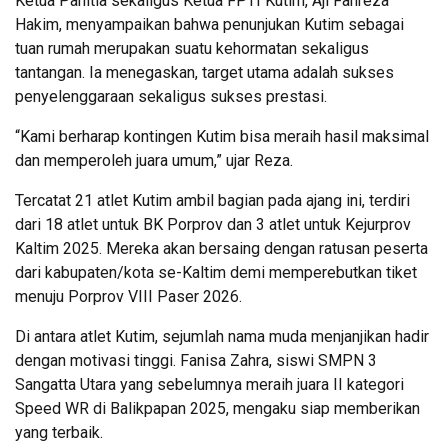
Ketua Panitia sekaligus Ketua FPTI Kutim, Aji Fahreza
Hakim, menyampaikan bahwa penunjukan Kutim sebagai
tuan rumah merupakan suatu kehormatan sekaligus
tantangan. Ia menegaskan, target utama adalah sukses
penyelenggaraan sekaligus sukses prestasi.
“Kami berharap kontingen Kutim bisa meraih hasil maksimal
dan memperoleh juara umum,” ujar Reza.
Tercatat 21 atlet Kutim ambil bagian pada ajang ini, terdiri
dari 18 atlet untuk BK Porprov dan 3 atlet untuk Kejurprov
Kaltim 2025. Mereka akan bersaing dengan ratusan peserta
dari kabupaten/kota se-Kaltim demi memperebutkan tiket
menuju Porprov VIII Paser 2026.
Di antara atlet Kutim, sejumlah nama muda menjanjikan hadir
dengan motivasi tinggi. Fanisa Zahra, siswi SMPN 3
Sangatta Utara yang sebelumnya meraih juara II kategori
Speed WR di Balikpapan 2025, mengaku siap memberikan
yang terbaik.