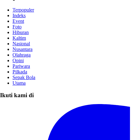
Terpopuler
Indeks
Event
Foto
Hiburan
Kaltim
Nasional
Nusantara
Olahraga
Opini
Pariwara
Pilkada
Sepak Bola
Utama
Ikuti kami di