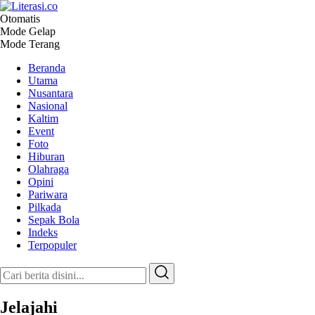
Otomatis
Literasi.co
Pilar Informasi
Mode Gelap
Mode Terang
Beranda
Utama
Nusantara
Nasional
Kaltim
Event
Foto
Hiburan
Olahraga
Opini
Pariwara
Pilkada
Sepak Bola
Indeks
Terpopuler
Jelajahi