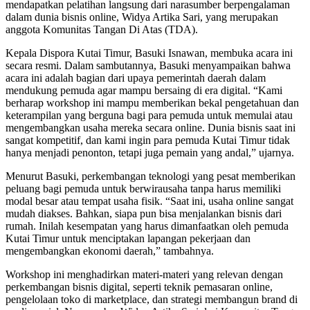
mendapatkan pelatihan langsung dari narasumber berpengalaman
dalam dunia bisnis online, Widya Artika Sari, yang merupakan
anggota Komunitas Tangan Di Atas (TDA).
Kepala Dispora Kutai Timur, Basuki Isnawan, membuka acara ini
secara resmi. Dalam sambutannya, Basuki menyampaikan bahwa
acara ini adalah bagian dari upaya pemerintah daerah dalam
mendukung pemuda agar mampu bersaing di era digital. “Kami
berharap workshop ini mampu memberikan bekal pengetahuan dan
keterampilan yang berguna bagi para pemuda untuk memulai atau
mengembangkan usaha mereka secara online. Dunia bisnis saat ini
sangat kompetitif, dan kami ingin para pemuda Kutai Timur tidak
hanya menjadi penonton, tetapi juga pemain yang andal,” ujarnya.
Menurut Basuki, perkembangan teknologi yang pesat memberikan
peluang bagi pemuda untuk berwirausaha tanpa harus memiliki
modal besar atau tempat usaha fisik. “Saat ini, usaha online sangat
mudah diakses. Bahkan, siapa pun bisa menjalankan bisnis dari
rumah. Inilah kesempatan yang harus dimanfaatkan oleh pemuda
Kutai Timur untuk menciptakan lapangan pekerjaan dan
mengembangkan ekonomi daerah,” tambahnya.
Workshop ini menghadirkan materi-materi yang relevan dengan
perkembangan bisnis digital, seperti teknik pemasaran online,
pengelolaan toko di marketplace, dan strategi membangun brand di