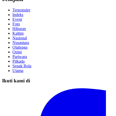
Terpopuler
Indeks
Event
Foto
Hiburan
Kaltim
Nasional
Nusantara
Olahraga
Opini
Pariwara
Pilkada
Sepak Bola
Utama
Ikuti kami di