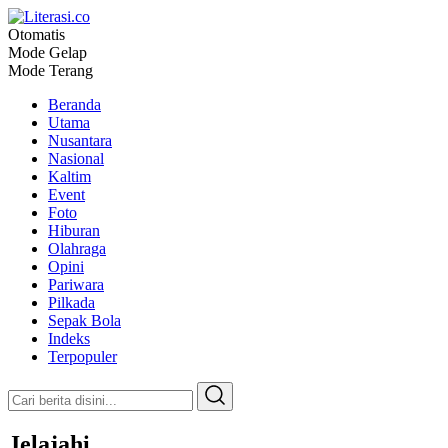
Otomatis
Literasi.co
Pilar Informasi
Mode Gelap
Mode Terang
Beranda
Utama
Nusantara
Nasional
Kaltim
Event
Foto
Hiburan
Olahraga
Opini
Pariwara
Pilkada
Sepak Bola
Indeks
Terpopuler
Jelajahi