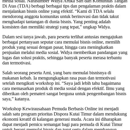
media sosial. Narasumber Widya Artika Sari dari Komunitas Tangan
Di Atas (TDA) berbagi berbagai tips dan pengalaman praktis dalam
menjalankan bisnis online yang efektif. “Kami di TDA selalu
mendorong anggota komunitas untuk berinovasi dan tidak takut
menghadapi tantangan di dunia bisnis. Yang penting adalah
konsisten dan memiliki strategi yang tepat,” ungkap Widya.
Dalam sesi tanya jawab, para peserta terlihat antusias mengajukan
berbagai pertanyaan seputar cara memulai bisnis online, memilih
produk yang sesuai dengan pasar, hingga cara meningkatkan
penjualan melalui media sosial. Widya memberikan pandangan yang
lugas dan solusi praktis, sehingga banyak peserta merasa terbantu
dan termotivasi.
Salah seorang peserta Ami, yang baru memulai bisnisnya di
makanan kebab. Ia mengungkapkan rasa puas dan termotivasi
setelah mengikuti workshop ini. “Saya jadi lebih tahu bagaimana
cara memasarkan produk di media sosial dengan efektif. Ilmu yang
diberikan oleh pemateri sangat berguna untuk pengembangan bisnis
saya,” katanya.
Workshop Kewirausahaan Pemuda Berbasis Online ini menjadi
salah satu program prioritas Dispora Kutai Timur dalam mendukung
ekonomi kreatif di kalangan generasi muda. Acara ini diharapkan
dapat menjadi pemicu semangat bagi para pemuda di Kutai Timur
untuk berani memulai bisnis dan turut serta dalam membangun