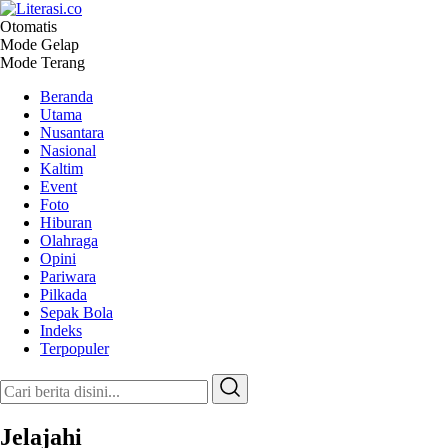
Otomatis
Literasi.co
Pilar Informasi
Mode Gelap
Mode Terang
Beranda
Utama
Nusantara
Nasional
Kaltim
Event
Foto
Hiburan
Olahraga
Opini
Pariwara
Pilkada
Sepak Bola
Indeks
Terpopuler
Jelajahi