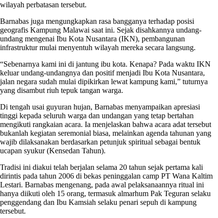
wilayah perbatasan tersebut.
Barnabas juga mengungkapkan rasa bangganya terhadap posisi
geografis Kampung Malawai saat ini. Sejak disahkannya undang-
undang mengenai Ibu Kota Nusantara (IKN), pembangunan
infrastruktur mulai menyentuh wilayah mereka secara langsung.
“Sebenarnya kami ini di jantung ibu kota. Kenapa? Pada waktu IKN
keluar undang-undangnya dan positif menjadi Ibu Kota Nusantara,
jalan negara sudah mulai dipikirkan lewat kampung kami,” tuturnya
yang disambut riuh tepuk tangan warga.
Di tengah usai guyuran hujan, Barnabas menyampaikan apresiasi
tinggi kepada seluruh warga dan undangan yang tetap bertahan
mengikuti rangkaian acara. Ia menjelaskan bahwa acara adat tersebut
bukanlah kegiatan seremonial biasa, melainkan agenda tahunan yang
wajib dilaksanakan berdasarkan petunjuk spiritual sebagai bentuk
ucapan syukur (Kensedan Tahun).
Tradisi ini diakui telah berjalan selama 20 tahun sejak pertama kali
dirintis pada tahun 2006 di bekas peninggalan camp PT Wana Kaltim
Lestari. Barnabas mengenang, pada awal pelaksanaannya ritual ini
hanya diikuti oleh 15 orang, termasuk almarhum Pak Teguran selaku
penggendang dan Ibu Kamsiah selaku penari sepuh di kampung
tersebut.