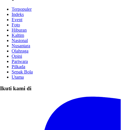
Terpopuler
Indeks
Event
Foto
Hiburan
Kaltim
Nasional
Nusantara
Olahraga
Opini
Pariwara
Pilkada
Sepak Bola
Utama
Ikuti kami di