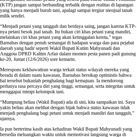
(KTP) jangan sampai berbanding terbalik dengan realitas di lapangan
yang hanya menjadi buruh tani, apalagi sampai tergiur menjual tanah
milik sendiri.
“Menjadi petani yang tangguh dan berdaya saing, jangan karena KTP-
nya petani besok jual tanah. Itu bukan ciri khas petani yang mandiri,
melainkan ciri khas petani yang akan ketinggalan kereta,” tegas
Barnabas dengan penuh semangat di hadapan warga dan para pejabat
daerah yang hadir seperti Wakil Bupati Kutim Mahyunadi dan
Anggota DPRD Kaltim Arfan dalam momen pesta panen padi gunung
ke-20, Jumat (12/6/2026) sore kemarin.
Merespons kekhawatiran warga terkait status wilayah mereka yang
berada di dalam suatu kawasan, Barnabas bersikap optimistis bahwa
hal tersebut bukanlah penghalang bagi kemajuan. Ia mendorong
perlunya rasa percaya diri yang tinggi, semangat, serta integritas untuk
menggapai mimpi kelompok tani.
“Mumpung beliau (Wakil Bupati) ada di sini, kita sampaikan ini. Saya
yakin beliau akan melihat dengan bijak bahwa status kawasan tidak
menjadi penghalang bagi petani untuk menjadi mandiri dan tangguh,”
ujarnya.
Ia pun berterima kasih atas kehadiran Wakil Bupati Mahyunadi yang
bersedia meluangkan waktu untuk memotivasi langsung warga di