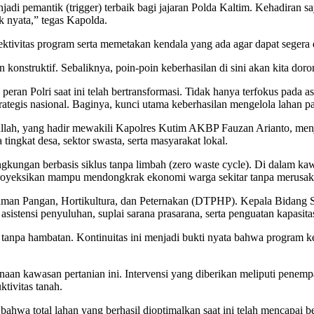
adi pemantik (trigger) terbaik bagi jajaran Polda Kaltim. Kehadiran s
k nyata,” tegas Kapolda.
tivitas program serta memetakan kendala yang ada agar dapat segera d
konstruktif. Sebaliknya, poin-poin keberhasilan di sini akan kita dor
ran Polri saat ini telah bertransformasi. Tidak hanya terfokus pada 
tegis nasional. Baginya, kunci utama keberhasilan mengelola lahan pas
ah, yang hadir mewakili Kapolres Kutim AKBP Fauzan Arianto, menja
tingkat desa, sektor swasta, serta masyarakat lokal.
gkungan berbasis siklus tanpa limbah (zero waste cycle). Di dalam kawa
diproyeksikan mampu mendongkrak ekonomi warga sekitar tanpa merusak
man Pangan, Hortikultura, dan Peternakan (DTPHP). Kepala Bidang 
istensi penyuluhan, suplai sarana prasarana, serta penguatan kapasita
tanpa hambatan. Kontinuitas ini menjadi bukti nyata bahwa program k
n kawasan pertanian ini. Intervensi yang diberikan meliputi penempat
tivitas tanah.
hwa total lahan yang berhasil dioptimalkan saat ini telah mencapai be