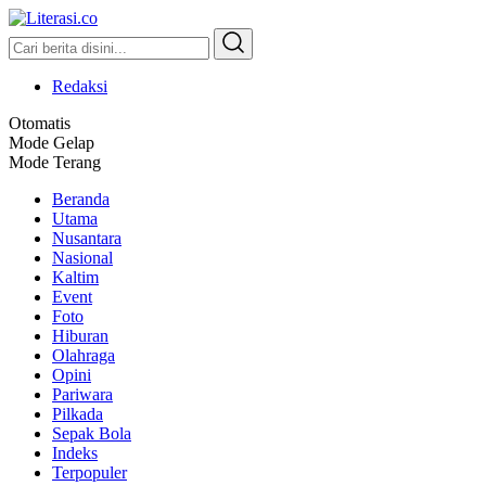
Literasi.co
Pilar Informasi
Redaksi
Otomatis
Mode Gelap
Mode Terang
Beranda
Utama
Nusantara
Nasional
Kaltim
Event
Foto
Hiburan
Olahraga
Opini
Pariwara
Pilkada
Sepak Bola
Indeks
Terpopuler