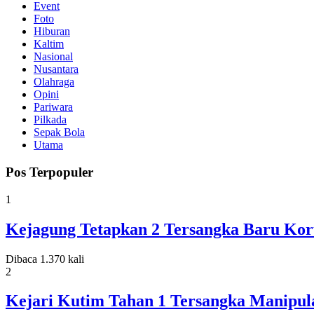
Event
Foto
Hiburan
Kaltim
Nasional
Nusantara
Olahraga
Opini
Pariwara
Pilkada
Sepak Bola
Utama
Pos Terpopuler
1
Kejagung Tetapkan 2 Tersangka Baru Koru
Dibaca 1.370 kali
2
Kejari Kutim Tahan 1 Tersangka Manipula