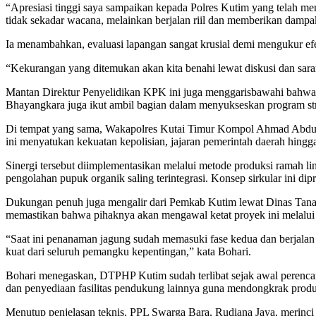
“Apresiasi tinggi saya sampaikan kepada Polres Kutim yang telah menj
tidak sekadar wacana, melainkan berjalan riil dan memberikan dampa
Ia menambahkan, evaluasi lapangan sangat krusial demi mengukur efek
“Kekurangan yang ditemukan akan kita benahi lewat diskusi dan saran 
Mantan Direktur Penyelidikan KPK ini juga menggarisbawahi bahwa pe
Bhayangkara juga ikut ambil bagian dalam menyukseskan program stra
Di tempat yang sama, Wakapolres Kutai Timur Kompol Ahmad Abdull
ini menyatukan kekuatan kepolisian, jajaran pemerintah daerah hingga 
Sinergi tersebut diimplementasikan melalui metode produksi ramah lin
pengolahan pupuk organik saling terintegrasi. Konsep sirkular ini 
Dukungan penuh juga mengalir dari Pemkab Kutim lewat Dinas Tana
memastikan bahwa pihaknya akan mengawal ketat proyek ini melalui as
“Saat ini penanaman jagung sudah memasuki fase kedua dan berjalan 
kuat dari seluruh pemangku kepentingan,” kata Bohari.
Bohari menegaskan, DTPHP Kutim sudah terlibat sejak awal perencanaa
dan penyediaan fasilitas pendukung lainnya guna mendongkrak produk
Menutup penjelasan teknis, PPL Swarga Bara, Rudiana Jaya, merinci ba