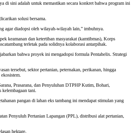
aya di sini adalah untuk memastikan secara konkret bahwa program ini
icarikan solusi bersama.
ong agar diadopsi oleh wilayah-wilayah lain,” imbuhnya.
aspek keamanan dan ketertiban masyarakat (kamtibmas), Korps
catambang terletak pada solidnya kolaborasi antarpihak.
barkan bahwa proyek ini mengadopsi formula Pentahelix. Strategi
san tersebut, sektor pertanian, peternakan, perikanan, hingga
 ekosistem.
Sarana, Prasarana, dan Penyuluhan DTPHP Kutim, Bohari,
s kelembagaan tani.
etahanan pangan di lahan eks tambang ini mendapat stimulan yang
an Penyuluh Pertanian Lapangan (PPL), distribusi alat pertanian,
lasan hektare.