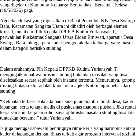
yang digelar di Kampung Keluarga Berkualitas “Bersemi”, Selasa
(19/5/2026) pagi.
Agenda edukasi yang dipusatkan di Balai Penyuluh KB Desa Swarga
Bara, Kecamatan Sangatta Utara ini dihadiri oleh berbagai elemen
krusial, mulai dari Plh Kepala DPPKB Kutim Yuriansyah T,
perwakilan Puskesmas Sangatta Utara Bidan Erniwati, aparatur Desa
Swarga Bara, hingga para kader penggerak dan keluarga yang masuk
dalam kategori berisiko stunting.
Dalam arahannya, Plh Kepala DPPKB Kutim, Yuriansyah T,
mengingatkan bahwa urusan stunting bukanlah masalah yang bisa
diselesaikan secara sepihak oleh instansi tertentu. Menurutnya, gotong
royong lintas sektor adalah kunci utama jika Kutim ingin bebas dari
stunting.
“Kekuatan terbesar kita ada pada sinergi antara ibu-ibu di desa, kader
lapangan, serta tenaga medis di puskesmas maupun pusban. Jika rantai
kerja sama ini berjalan solid, saya optimistis masalah stunting bisa kita
tuntaskan bersama,” tutur Yuriansyah.
Ia juga menggarisbawahi pentingnya ritme kerja yang harmonis antara
kader di lapangan dengan dinas terkait agar program intervensi gizi ini