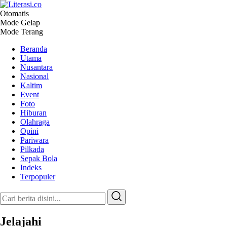
Otomatis
Literasi.co
Pilar Informasi
Mode Gelap
Mode Terang
Beranda
Utama
Nusantara
Nasional
Kaltim
Event
Foto
Hiburan
Olahraga
Opini
Pariwara
Pilkada
Sepak Bola
Indeks
Terpopuler
Jelajahi