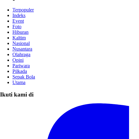
Terpopuler
Indeks
Event
Foto
Hiburan
Kaltim
Nasional
Nusantara
Olahraga
Opini
Pariwara
Pilkada
Sepak Bola
Utama
Ikuti kami di