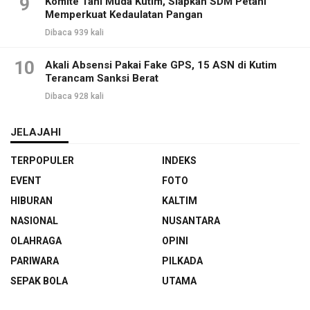
9
Komite Tani Muda Kutim, Siapkan SDM Petani
Memperkuat Kedaulatan Pangan
Dibaca 939 kali
10
Akali Absensi Pakai Fake GPS, 15 ASN di Kutim
Terancam Sanksi Berat
Dibaca 928 kali
JELAJAHI
TERPOPULER
INDEKS
EVENT
FOTO
HIBURAN
KALTIM
NASIONAL
NUSANTARA
OLAHRAGA
OPINI
PARIWARA
PILKADA
SEPAK BOLA
UTAMA