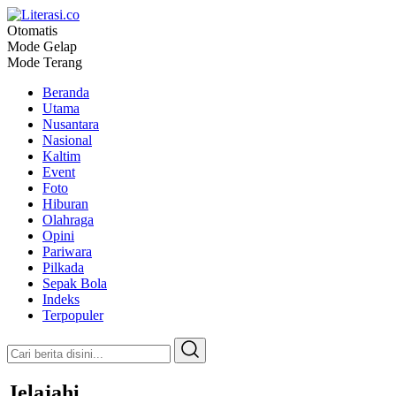
Otomatis
Literasi.co
Pilar Informasi
Mode Gelap
Mode Terang
Beranda
Utama
Nusantara
Nasional
Kaltim
Event
Foto
Hiburan
Olahraga
Opini
Pariwara
Pilkada
Sepak Bola
Indeks
Terpopuler
Jelajahi