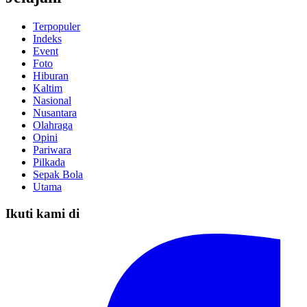
Terpopuler
Indeks
Event
Foto
Hiburan
Kaltim
Nasional
Nusantara
Olahraga
Opini
Pariwara
Pilkada
Sepak Bola
Utama
Ikuti kami di