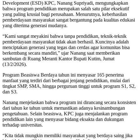
Development (ESD) KPC, Nanang Supriyadi, mengungkapkan
bahwa program pendidikan merupakan salah satu pilar eksekutif
yang paling krusial bagi perusahaan. Menurutnya, keberhasilan
pemberdayaan masyarakat sangat bergantung pada kualitas edukasi
yang diterima generasi mudanya.
“Kami sangat meyakini bahwa tanpa pendidikan, teknik-teknik
pemberdayaan masyarakat tidak akan berhasil. Kuncinya adalah
menciptakan generasi yang tegas dan cerdas agar komunitas bisa
berkembang secara mandiri,” ujar Nanang saat memberikan
sambutan di Ruang Meranti Kantor Bupati Kutim, Jumat
(13/2/2026).
Program Beasiswa Berdaya tahun ini menyasar 165 penerima
manfaat yang terdiri dari berbagai jenjang pendidikan, mulai dari
tingkat SMP, SMA, hingga perguruan tinggi untuk program S1, S2,
dan S3.
Nanang menjelaskan bahwa program ini dirancang secara konsisten
dari tahun ke tahun untuk memastikan adanya kesinambungan
pengetahuan. Selain beasiswa, KPC juga menjalankan program
pendidikan lain yang menyasar bidang eksakta dan dukungan
terhadap universitas.
“Kita tidak mungkin memiliki masyarakat yang berdaya saing jika