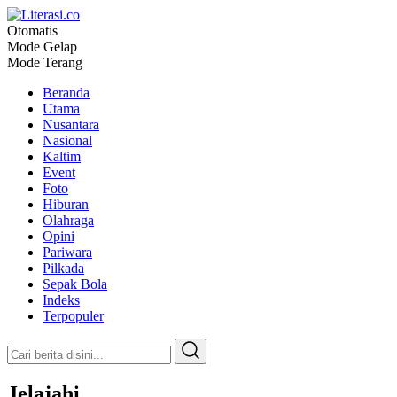
Otomatis
Literasi.co
Pilar Informasi
Mode Gelap
Mode Terang
Beranda
Utama
Nusantara
Nasional
Kaltim
Event
Foto
Hiburan
Olahraga
Opini
Pariwara
Pilkada
Sepak Bola
Indeks
Terpopuler
Jelajahi