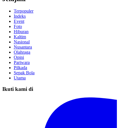
Terpopuler
Indeks
Event
Foto
Hiburan
Kaltim
Nasional
Nusantara
Olahraga
Opini
Pariwara
Pilkada
Sepak Bola
Utama
Ikuti kami di