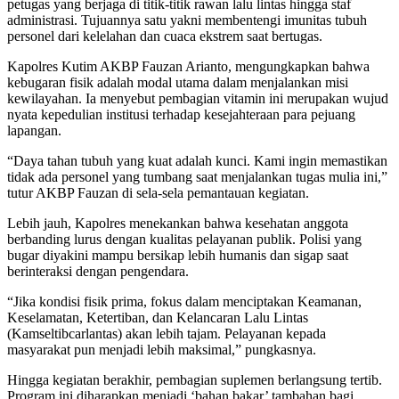
petugas yang berjaga di titik-titik rawan lalu lintas hingga staf
administrasi. Tujuannya satu yakni membentengi imunitas tubuh
personel dari kelelahan dan cuaca ekstrem saat bertugas.
Kapolres Kutim AKBP Fauzan Arianto, mengungkapkan bahwa
kebugaran fisik adalah modal utama dalam menjalankan misi
kewilayahan. Ia menyebut pembagian vitamin ini merupakan wujud
nyata kepedulian institusi terhadap kesejahteraan para pejuang
lapangan.
“Daya tahan tubuh yang kuat adalah kunci. Kami ingin memastikan
tidak ada personel yang tumbang saat menjalankan tugas mulia ini,”
tutur AKBP Fauzan di sela-sela pemantauan kegiatan.
Lebih jauh, Kapolres menekankan bahwa kesehatan anggota
berbanding lurus dengan kualitas pelayanan publik. Polisi yang
bugar diyakini mampu bersikap lebih humanis dan sigap saat
berinteraksi dengan pengendara.
“Jika kondisi fisik prima, fokus dalam menciptakan Keamanan,
Keselamatan, Ketertiban, dan Kelancaran Lalu Lintas
(Kamseltibcarlantas) akan lebih tajam. Pelayanan kepada
masyarakat pun menjadi lebih maksimal,” pungkasnya.
Hingga kegiatan berakhir, pembagian suplemen berlangsung tertib.
Program ini diharapkan menjadi ‘bahan bakar’ tambahan bagi