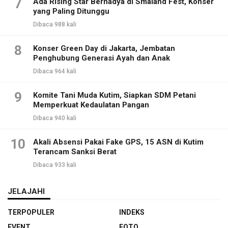
7
Ada Rising Star Bernadya di Smaland Fest, Konser
yang Paling Ditunggu
Dibaca 988 kali
8
Konser Green Day di Jakarta, Jembatan
Penghubung Generasi Ayah dan Anak
Dibaca 964 kali
9
Komite Tani Muda Kutim, Siapkan SDM Petani
Memperkuat Kedaulatan Pangan
Dibaca 940 kali
10
Akali Absensi Pakai Fake GPS, 15 ASN di Kutim
Terancam Sanksi Berat
Dibaca 933 kali
JELAJAHI
TERPOPULER
INDEKS
EVENT
FOTO