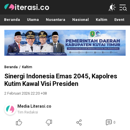
Literasi.co
Pilar Informasi
Beranda
Utama
Nusantara
Nasional
Kaltim
Event
Beranda
Kaltim
Sinergi Indonesia Emas 2045, Kapolres
Kutim Kawal Visi Presiden
2 Februari 2026 22:20 +08
Media Literasi.co
Tim Redaksi
0