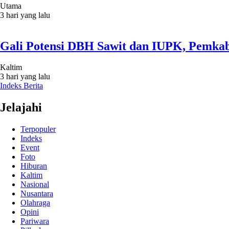
Utama
3 hari yang lalu
Gali Potensi DBH Sawit dan IUPK, Pemkab
Kaltim
3 hari yang lalu
Indeks Berita
Jelajahi
Terpopuler
Indeks
Event
Foto
Hiburan
Kaltim
Nasional
Nusantara
Olahraga
Opini
Pariwara