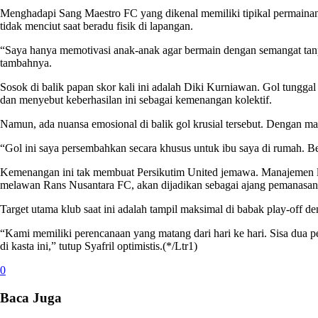
Menghadapi Sang Maestro FC yang dikenal memiliki tipikal permainan 
tidak menciut saat beradu fisik di lapangan.
“Saya hanya memotivasi anak-anak agar bermain dengan semangat tanp
tambahnya.
Sosok di balik papan skor kali ini adalah Diki Kurniawan. Gol tunggal
dan menyebut keberhasilan ini sebagai kemenangan kolektif.
Namun, ada nuansa emosional di balik gol krusial tersebut. Dengan ma
“Gol ini saya persembahkan secara khusus untuk ibu saya di rumah. Be
Kemenangan ini tak membuat Persikutim United jemawa. Manajemen lan
melawan Rans Nusantara FC, akan dijadikan sebagai ajang pemanasan se
Target utama klub saat ini adalah tampil maksimal di babak play-off 
“Kami memiliki perencanaan yang matang dari hari ke hari. Sisa dua p
di kasta ini,” tutup Syafril optimistis.
(*/Ltr1)
0
Baca Juga