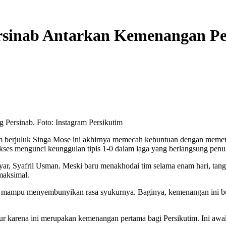
rsinab Antarkan Kemenangan Pe
 Persinab. Foto: Instagram Persikutim
im berjuluk Singa Mose ini akhirnya memecah kebuntuan dengan memet
kses mengunci keunggulan tipis 1-0 dalam laga yang berlangsung pen
anyar, Syafril Usman. Meski baru menakhodai tim selama enam hari, ta
maksimal.
ak mampu menyembunyikan rasa syukurnya. Baginya, kemenangan ini buk
r karena ini merupakan kemenangan pertama bagi Persikutim. Ini awal y