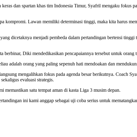
keras dan spartan khas tim Indonesia Timur, Syafril mengaku fokus p
a kompromi. Lawan memiliki determinasi tinggi, maka kita harus memb
 yang dicetaknya menjadi pembeda dalam pertandingan bertensi tinggi t
ta berbinar, Diki mendedikasikan pencapaiannya tersebut untuk orang t
liau adalah orang yang paling sepenuh hati mendoakan dan mendukung k
gsung mengalihkan fokus pada agenda besar berikutnya. Coach Syafril
kaligus evaluasi strategis.
demi memastikan satu tempat aman di kasta Liga 3 musim depan.
ertandingan ini kami anggap sebagai uji coba serius untuk mematangkan