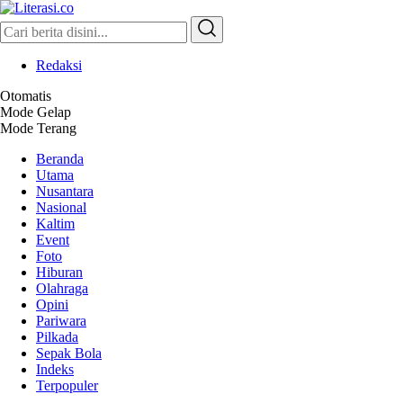
Literasi.co
Pilar Informasi
Redaksi
Otomatis
Mode Gelap
Mode Terang
Beranda
Utama
Nusantara
Nasional
Kaltim
Event
Foto
Hiburan
Olahraga
Opini
Pariwara
Pilkada
Sepak Bola
Indeks
Terpopuler