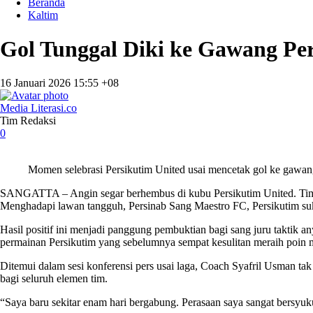
Beranda
Kaltim
Gol Tunggal Diki ke Gawang Pe
16 Januari 2026 15:55 +08
Media Literasi.co
Tim Redaksi
0
Momen selebrasi Persikutim United usai mencetak gol ke gawang
SANGATTA
– Angin segar berhembus di kubu Persikutim United. T
Menghadapi lawan tangguh, Persinab Sang Maestro FC, Persikutim su
Hasil positif ini menjadi panggung pembuktian bagi sang juru taktik 
permainan Persikutim yang sebelumnya sempat kesulitan meraih poin 
Ditemui dalam sesi konferensi pers usai laga, Coach Syafril Usman t
bagi seluruh elemen tim.
“Saya baru sekitar enam hari bergabung. Perasaan saya sangat bersyuku