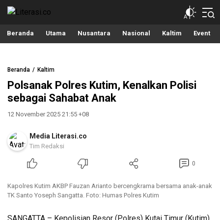
Literasi.co
Pilar Informasi
Beranda
Utama
Nusantara
Nasional
Kaltim
Event
Beranda
Kaltim
Polsanak Polres Kutim, Kenalkan Polisi
sebagai Sahabat Anak
12 November 2025 21:55 +08
Media Literasi.co
Tim Redaksi
0
Kapolres Kutim AKBP Fauzan Arianto bercengkrama bersama anak-anak
TK Santo Yoseph Sangatta. Foto: Humas Polres Kutim
SANGATTA – Kepolisian Resor (Polres) Kutai Timur (Kutim)