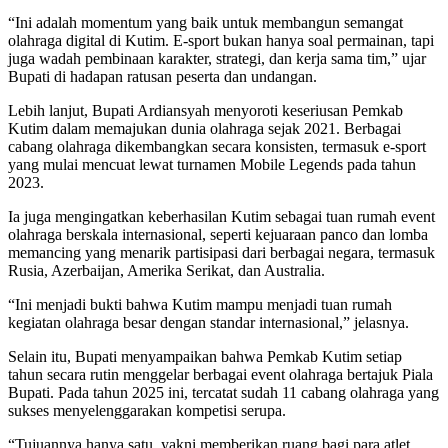
“Ini adalah momentum yang baik untuk membangun semangat
olahraga digital di Kutim. E-sport bukan hanya soal permainan, tapi
juga wadah pembinaan karakter, strategi, dan kerja sama tim,” ujar
Bupati di hadapan ratusan peserta dan undangan.
Lebih lanjut, Bupati Ardiansyah menyoroti keseriusan Pemkab
Kutim dalam memajukan dunia olahraga sejak 2021. Berbagai
cabang olahraga dikembangkan secara konsisten, termasuk e-sport
yang mulai mencuat lewat turnamen Mobile Legends pada tahun
2023.
Ia juga mengingatkan keberhasilan Kutim sebagai tuan rumah event
olahraga berskala internasional, seperti kejuaraan panco dan lomba
memancing yang menarik partisipasi dari berbagai negara, termasuk
Rusia, Azerbaijan, Amerika Serikat, dan Australia.
“Ini menjadi bukti bahwa Kutim mampu menjadi tuan rumah
kegiatan olahraga besar dengan standar internasional,” jelasnya.
Selain itu, Bupati menyampaikan bahwa Pemkab Kutim setiap
tahun secara rutin menggelar berbagai event olahraga bertajuk Piala
Bupati. Pada tahun 2025 ini, tercatat sudah 11 cabang olahraga yang
sukses menyelenggarakan kompetisi serupa.
“Tujuannya hanya satu, yakni memberikan ruang bagi para atlet