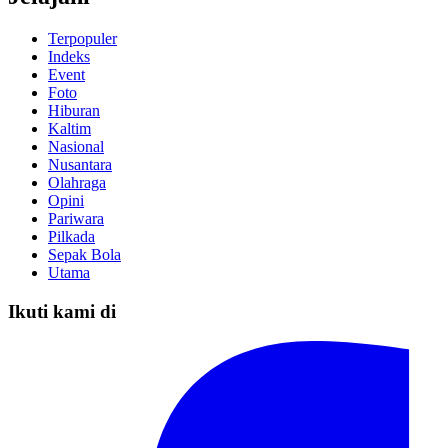
Terpopuler
Indeks
Event
Foto
Hiburan
Kaltim
Nasional
Nusantara
Olahraga
Opini
Pariwara
Pilkada
Sepak Bola
Utama
Ikuti kami di