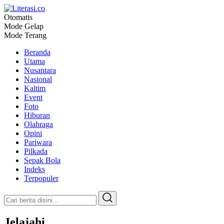
Otomatis
Literasi.co
Pilar Informasi
Mode Gelap
Mode Terang
Beranda
Utama
Nusantara
Nasional
Kaltim
Event
Foto
Hiburan
Olahraga
Opini
Pariwara
Pilkada
Sepak Bola
Indeks
Terpopuler
Jelajahi