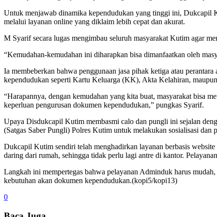
Untuk menjawab dinamika kependudukan yang tinggi ini, Dukcapil K
melalui layanan online yang diklaim lebih cepat dan akurat.
M Syarif secara lugas mengimbau seluruh masyarakat Kutim agar me
“Kemudahan-kemudahan ini diharapkan bisa dimanfaatkan oleh masyar
Ia membeberkan bahwa penggunaan jasa pihak ketiga atau perantara ak
kependudukan seperti Kartu Keluarga (KK), Akta Kelahiran, maupu
“Harapannya, dengan kemudahan yang kita buat, masyarakat bisa mem
keperluan pengurusan dokumen kependudukan,” pungkas Syarif.
Upaya Disdukcapil Kutim membasmi calo dan pungli ini sejalan deng
(Satgas Saber Pungli) Polres Kutim untuk melakukan sosialisasi dan p
Dukcapil Kutim sendiri telah menghadirkan layanan berbasis websit
daring dari rumah, sehingga tidak perlu lagi antre di kantor. Pelay
Langkah ini mempertegas bahwa pelayanan Adminduk harus mudah, tra
kebutuhan akan dokumen kependudukan.(kopi5/kopi13)
0
Baca Juga