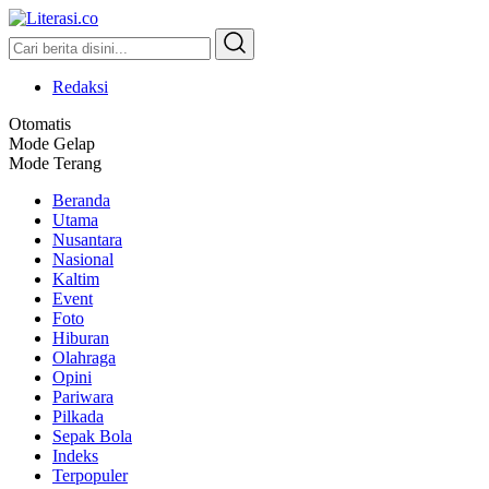
Literasi.co
Pilar Informasi
Redaksi
Otomatis
Mode Gelap
Mode Terang
Beranda
Utama
Nusantara
Nasional
Kaltim
Event
Foto
Hiburan
Olahraga
Opini
Pariwara
Pilkada
Sepak Bola
Indeks
Terpopuler