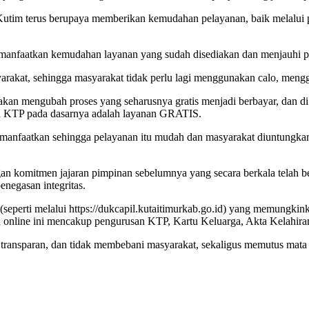
utim terus berupaya memberikan kemudahan pelayanan, baik melalui p
manfaatkan kemudahan layanan yang sudah disediakan dan menjauhi pr
akat, sehingga masyarakat tidak perlu lagi menggunakan calo, menggu
an mengubah proses yang seharusnya gratis menjadi berbayar, dan di s
n KTP pada dasarnya adalah layanan GRATIS.
anfaatkan sehingga pelayanan itu mudah dan masyarakat diuntungkan.
an komitmen jajaran pimpinan sebelumnya yang secara berkala telah 
enegasan integritas.
e (seperti melalui https://dukcapil.kutaitimurkab.go.id) yang memung
anan online ini mencakup pengurusan KTP, Kartu Keluarga, Akta Kelahi
nsparan, dan tidak membebani masyarakat, sekaligus memutus mata ran