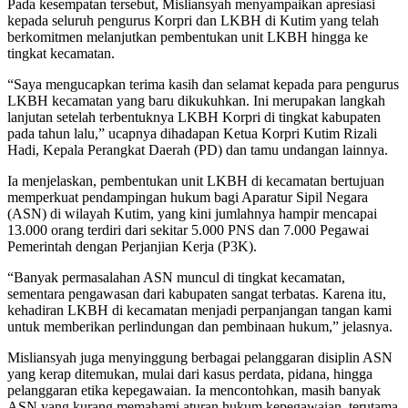
Pada kesempatan tersebut, Misliansyah menyampaikan apresiasi
kepada seluruh pengurus Korpri dan LKBH di Kutim yang telah
berkomitmen melanjutkan pembentukan unit LKBH hingga ke
tingkat kecamatan.
“Saya mengucapkan terima kasih dan selamat kepada para pengurus
LKBH kecamatan yang baru dikukuhkan. Ini merupakan langkah
lanjutan setelah terbentuknya LKBH Korpri di tingkat kabupaten
pada tahun lalu,” ucapnya dihadapan Ketua Korpri Kutim Rizali
Hadi, Kepala Perangkat Daerah (PD) dan tamu undangan lainnya.
Ia menjelaskan, pembentukan unit LKBH di kecamatan bertujuan
memperkuat pendampingan hukum bagi Aparatur Sipil Negara
(ASN) di wilayah Kutim, yang kini jumlahnya hampir mencapai
13.000 orang terdiri dari sekitar 5.000 PNS dan 7.000 Pegawai
Pemerintah dengan Perjanjian Kerja (P3K).
“Banyak permasalahan ASN muncul di tingkat kecamatan,
sementara pengawasan dari kabupaten sangat terbatas. Karena itu,
kehadiran LKBH di kecamatan menjadi perpanjangan tangan kami
untuk memberikan perlindungan dan pembinaan hukum,” jelasnya.
Misliansyah juga menyinggung berbagai pelanggaran disiplin ASN
yang kerap ditemukan, mulai dari kasus perdata, pidana, hingga
pelanggaran etika kepegawaian. Ia mencontohkan, masih banyak
ASN yang kurang memahami aturan hukum kepegawaian, terutama