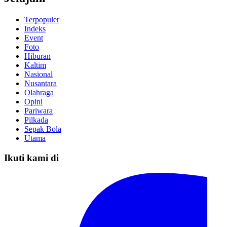
Terpopuler
Indeks
Event
Foto
Hiburan
Kaltim
Nasional
Nusantara
Olahraga
Opini
Pariwara
Pilkada
Sepak Bola
Utama
Ikuti kami di