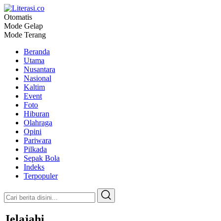
Otomatis
Literasi.co
Pilar Informasi
Mode Gelap
Mode Terang
Beranda
Utama
Nusantara
Nasional
Kaltim
Event
Foto
Hiburan
Olahraga
Opini
Pariwara
Pilkada
Sepak Bola
Indeks
Terpopuler
Jelajahi