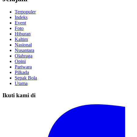
Terpopuler
Indeks
Event
Foto
Hiburan
Kaltim
Nasional
Nusantara
Olahraga
Opini
Pariwara
Pilkada
Sepak Bola
Utama
Ikuti kami di