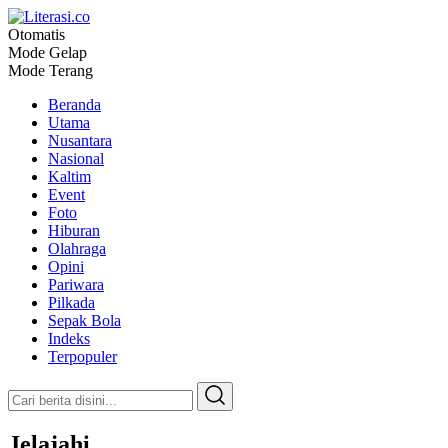
Otomatis
Literasi.co
Pilar Informasi
Mode Gelap
Mode Terang
Beranda
Utama
Nusantara
Nasional
Kaltim
Event
Foto
Hiburan
Olahraga
Opini
Pariwara
Pilkada
Sepak Bola
Indeks
Terpopuler
Jelajahi