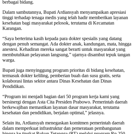
berbagai bidang.
Dalam sambutannya, Bupati Ardiansyah menyampaikan apresiasi
tinggi terhadap tenaga medis yang telah hadir memberikan layanan
kesehatan bagi masyarakat pelosok, terutama di Kecamatan
Karangan.
“Saya berterima kasih kepada para dokter spesialis yang datang
dengan penuh semangat. Ada dokter anak, kandungan, mata, hingga
anestesi. Kehadiran mereka sangat berarti untuk masyarakat yang
membutuhkan pelayanan langsung,” ujarnya disambut tepuk tangan
warga.
Bupati juga menyinggung program prioritas di bidang kesehatan,
termasuk dokter keliling, pemberian buah dan susu gratis, serta
kolaborasi lintas sektor antara Dinas Kesehatan dan Dinas
Pendidikan.
“Program ini menjadi bagian dari 50 program kerja kami yang
bersinergi dengan Asta Cita Presiden Prabowo. Pemerintah daerah
berkewajiban memastikan layanan dasar masyarakat, terutama
kesehatan dan pendidikan, berjalan optimal,” jelasnya.
Selain itu, Ardiansyah menegaskan komitmen pemerintah daerah
dalam memperkuat infrastruktur dan pemerataan pembangunan
hingga ke tingkat Rukun Tetangga (RT) melalui program Rp 250