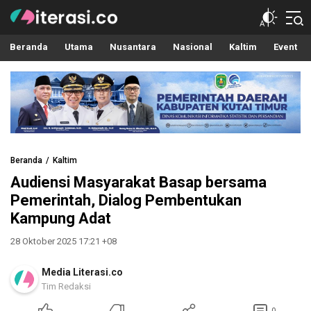
Literasi.co
Pilar Informasi
Beranda
Utama
Nusantara
Nasional
Kaltim
Event
Beranda
Kaltim
Audiensi Masyarakat Basap bersama
Pemerintah, Dialog Pembentukan
Kampung Adat
28 Oktober 2025 17:21 +08
Media Literasi.co
Tim Redaksi