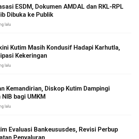
asasi ESDM, Dokumen AMDAL dan RKL-RPL
b Dibuka ke Publik
ng lalu
kini Kutim Masih Kondusif Hadapi Karhutla,
ipasi Kekeringan
ng lalu
an Kemandirian, Diskop Kutim Dampingi
 NIB bagi UMKM
ng lalu
im Evaluasi Bankeususdes, Revisi Perbup
atan Penyaluran