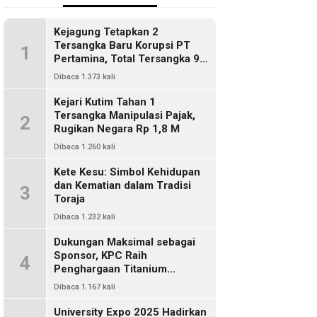
Kejagung Tetapkan 2
Tersangka Baru Korupsi PT
1
Pertamina, Total Tersangka 9
Orang
Dibaca 1.373 kali
Kejari Kutim Tahan 1
Tersangka Manipulasi Pajak,
2
Rugikan Negara Rp 1,8 M
Dibaca 1.260 kali
Kete Kesu: Simbol Kehidupan
dan Kematian dalam Tradisi
3
Toraja
Dibaca 1.232 kali
Dukungan Maksimal sebagai
Sponsor, KPC Raih
4
Penghargaan Titanium
Pemkab Kutim
Dibaca 1.167 kali
University Expo 2025 Hadirkan