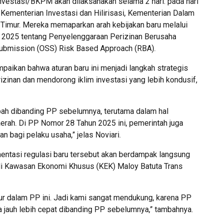
Investasi/BKPM akan dilaksanakan selama 2 hari. pada hari
 Kementerian Investasi dan Hilirisasi, Kementerian Dalam
Timur. Mereka memaparkan arah kebijakan baru melalui
 2025 tentang Penyelenggaraan Perizinan Berusaha
Submission (OSS) Risk Based Approach (RBA).
aikan bahwa aturan baru ini menjadi langkah strategis
inan dan mendorong iklim investasi yang lebih kondusif,
ubah dibanding PP sebelumnya, terutama dalam hal
erah. Di PP Nomor 28 Tahun 2025 ini, pemerintah juga
 bagi pelaku usaha,” jelas Noviari.
entasi regulasi baru tersebut akan berdampak langsung
 di Kawasan Ekonomi Khusus (KEK) Maloy Batuta Trans
tur dalam PP ini. Jadi kami sangat mendukung, karena PP
a jauh lebih cepat dibanding PP sebelumnya,” tambahnya.