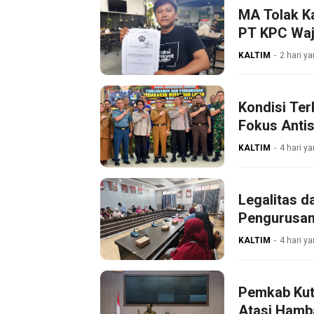
MA Tolak K
PT KPC Waji
KALTIM
2 hari ya
Kondisi Ter
Fokus Antis
KALTIM
4 hari ya
Legalitas d
Pengurusan
KALTIM
4 hari ya
Pemkab Kut
Atasi Hamb