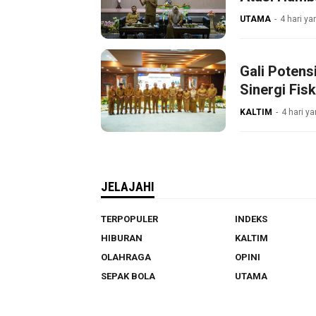
UTAMA
4 hari ya
Gali Poten
Sinergi Fisk
KALTIM
4 hari ya
JELAJAHI
TERPOPULER
INDEKS
HIBURAN
KALTIM
OLAHRAGA
OPINI
SEPAK BOLA
UTAMA