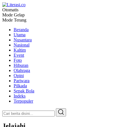
Otomatis
Literasi.co
Pilar Informasi
Mode Gelap
Mode Terang
Beranda
Utama
Nusantara
Nasional
Kaltim
Event
Foto
Hiburan
Olahraga
Opini
Pariwara
Pilkada
Sepak Bola
Indeks
Terpopuler
Jelajahi