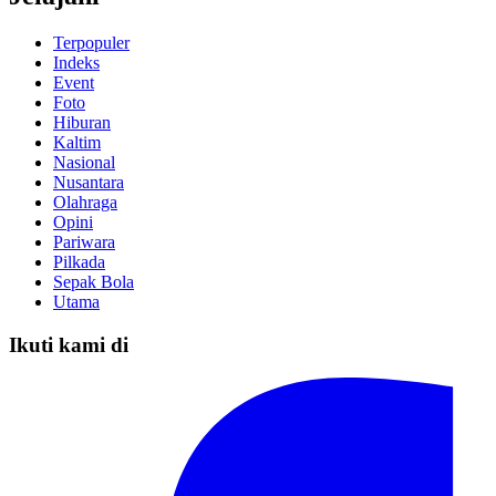
Terpopuler
Indeks
Event
Foto
Hiburan
Kaltim
Nasional
Nusantara
Olahraga
Opini
Pariwara
Pilkada
Sepak Bola
Utama
Ikuti kami di