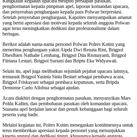
Rangkaian kegiatan upacara meliputi persiapan pasukan,
penghormatan kepada pimpinan apel, laporan komandan upacara,
dan penyerahan penghargaan kepada para Polwan berprestasi.
Setelah penyerahan penghargaan, Kapolres menyampaikan amanat
yang berisi apresiasi dan motivasi kepada seluruh anggota Polwan
agar terus meningkatkan dedikasi dan profesionalisme dalam
bertugas.
Berikut adalah nama-nama personel Polwan Polres Kutim yang
menerima penghargaan yakni Aipda Dwi Renata Rini, Brigpol
Dhesfhien Nathalie Lembang, Brigpol Dita Rismayanti, Brigpol
Fitriana Lestari, Brigpol Suriani dan Briptu Eka Widyawati.
Selain itu, apel juga melibatkan sejumlah pejabat upacara lainnya,
termasuk Brigpol Yasinta Sinta Bestari sebagai pembawa acara,
Brigpol Friskayani sebagai pembaca keputusan, serta Bripda
Demonse Carlo Allobua sebagai ajudan.
Acara diakhiri dengan penghormatan pasukan, menyanyikan Mars
Polda Kaltim, dan pembubaran pasukan oleh komandan upacara.
Suasana apel berjalan lancar dan penuh kebanggaan bagi seluruh
peserta yang hadir.
Melalui kegiatan ini, Polres Kutim menegaskan komitmennya untuk
terus memberikan apresiasi kepada personel yang menunjukkan
kinerja unggul dan dedikasi tinggi, khususnya kepada anggota