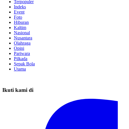
Terpopuler
Indeks
Event
Foto
Hiburan
Kaltim
Nasional
Nusantara
Olahraga
Opini
Pariwara
Pilkada
Sepak Bola
Utama
Ikuti kami di