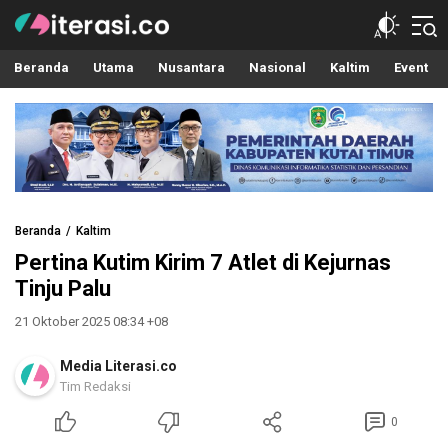
Literasi.co
Pilar Informasi
Beranda
Utama
Nusantara
Nasional
Kaltim
Event
Beranda
Kaltim
Pertina Kutim Kirim 7 Atlet di Kejurnas
Tinju Palu
21 Oktober 2025 08:34 +08
Media Literasi.co
Tim Redaksi
0