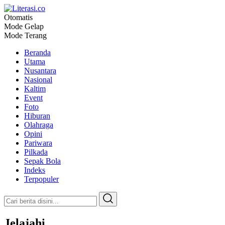
Otomatis
Literasi.co
Pilar Informasi
Mode Gelap
Mode Terang
Beranda
Utama
Nusantara
Nasional
Kaltim
Event
Foto
Hiburan
Olahraga
Opini
Pariwara
Pilkada
Sepak Bola
Indeks
Terpopuler
Jelajahi