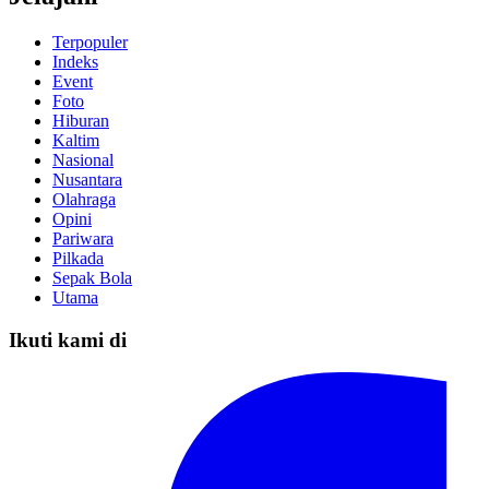
Terpopuler
Indeks
Event
Foto
Hiburan
Kaltim
Nasional
Nusantara
Olahraga
Opini
Pariwara
Pilkada
Sepak Bola
Utama
Ikuti kami di