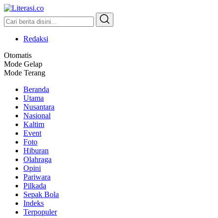
Literasi.co
Pilar Informasi
Redaksi
Otomatis
Mode Gelap
Mode Terang
Beranda
Utama
Nusantara
Nasional
Kaltim
Event
Foto
Hiburan
Olahraga
Opini
Pariwara
Pilkada
Sepak Bola
Indeks
Terpopuler