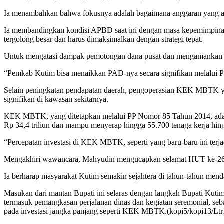
Ia menambahkan bahwa fokusnya adalah bagaimana anggaran yang ada
Ia membandingkan kondisi APBD saat ini dengan masa kepemimpinannya
tergolong besar dan harus dimaksimalkan dengan strategi tepat.
Untuk mengatasi dampak pemotongan dana pusat dan mengamankan 
“Pemkab Kutim bisa menaikkan PAD-nya secara signifikan melalui P
Selain peningkatan pendapatan daerah, pengoperasian KEK MBTK yan
signifikan di kawasan sekitarnya.
KEK MBTK, yang ditetapkan melalui PP Nomor 85 Tahun 2014, adalah P
Rp 34,4 triliun dan mampu menyerap hingga 55.700 tenaga kerja hin
“Percepatan investasi di KEK MBTK, seperti yang baru-baru ini terj
Mengakhiri wawancara, Mahyudin mengucapkan selamat HUT ke-26 
Ia berharap masyarakat Kutim semakin sejahtera di tahun-tahun mend
Masukan dari mantan Bupati ini selaras dengan langkah Bupati Kutim 
termasuk pemangkasan perjalanan dinas dan kegiatan seremonial, seb
pada investasi jangka panjang seperti KEK MBTK.(kopi5/kopi13/Ltr