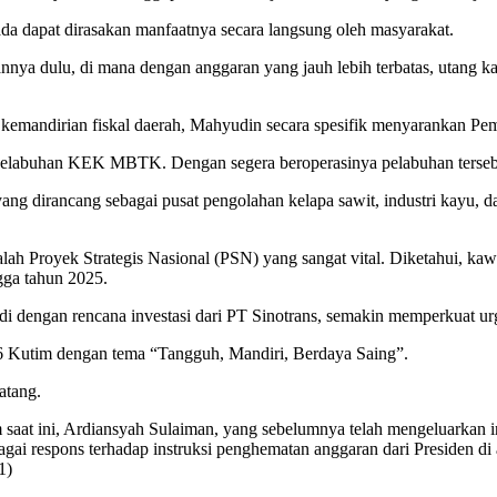
 dapat dirasakan manfaatnya secara langsung oleh masyarakat.
 dulu, di mana dengan anggaran yang jauh lebih terbatas, utang kabu
kemandirian fiskal daerah, Mahyudin secara spesifik menyarankan 
elabuhan KEK MBTK. Dengan segera beroperasinya pelabuhan tersebut,
g dirancang sebagai pusat pengolahan kelapa sawit, industri kayu, d
royek Strategis Nasional (PSN) yang sangat vital. Diketahui, kawasa
gga tahun 2025.
adi dengan rencana investasi dari PT Sinotrans, semakin memperkuat ur
Kutim dengan tema “Tangguh, Mandiri, Berdaya Saing”.
atang.
saat ini, Ardiansyah Sulaiman, yang sebelumnya telah mengeluarkan ins
agai respons terhadap instruksi penghematan anggaran dari Presiden di
1)