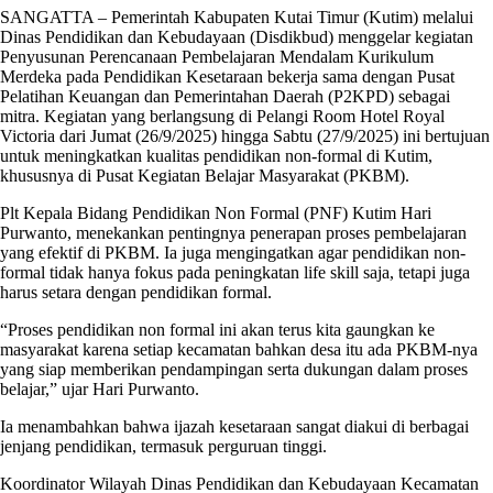
SANGATTA – Pemerintah Kabupaten Kutai Timur (Kutim) melalui
Dinas Pendidikan dan Kebudayaan (Disdikbud) menggelar kegiatan
Penyusunan Perencanaan Pembelajaran Mendalam Kurikulum
Merdeka pada Pendidikan Kesetaraan bekerja sama dengan Pusat
Pelatihan Keuangan dan Pemerintahan Daerah (P2KPD) sebagai
mitra. Kegiatan yang berlangsung di Pelangi Room Hotel Royal
Victoria dari Jumat (26/9/2025) hingga Sabtu (27/9/2025) ini bertujuan
untuk meningkatkan kualitas pendidikan non-formal di Kutim,
khususnya di Pusat Kegiatan Belajar Masyarakat (PKBM).
Plt Kepala Bidang Pendidikan Non Formal (PNF) Kutim Hari
Purwanto, menekankan pentingnya penerapan proses pembelajaran
yang efektif di PKBM. Ia juga mengingatkan agar pendidikan non-
formal tidak hanya fokus pada peningkatan life skill saja, tetapi juga
harus setara dengan pendidikan formal.
“Proses pendidikan non formal ini akan terus kita gaungkan ke
masyarakat karena setiap kecamatan bahkan desa itu ada PKBM-nya
yang siap memberikan pendampingan serta dukungan dalam proses
belajar,” ujar Hari Purwanto.
Ia menambahkan bahwa ijazah kesetaraan sangat diakui di berbagai
jenjang pendidikan, termasuk perguruan tinggi.
Koordinator Wilayah Dinas Pendidikan dan Kebudayaan Kecamatan