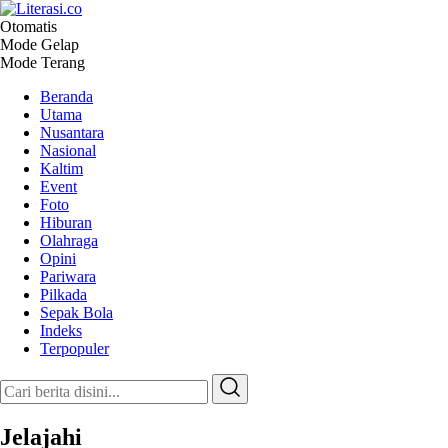
Otomatis
Literasi.co
Pilar Informasi
Mode Gelap
Mode Terang
Beranda
Utama
Nusantara
Nasional
Kaltim
Event
Foto
Hiburan
Olahraga
Opini
Pariwara
Pilkada
Sepak Bola
Indeks
Terpopuler
Jelajahi