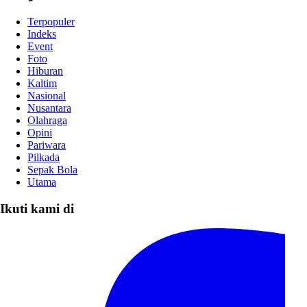
Terpopuler
Indeks
Event
Foto
Hiburan
Kaltim
Nasional
Nusantara
Olahraga
Opini
Pariwara
Pilkada
Sepak Bola
Utama
Ikuti kami di