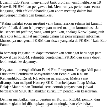
Busang, Edo Panus, menyambut baik program yang melibatkan 18
Korwil, PKBM, dan pengawas ini. Menurutnya, pertemuan secara
langsung lebih efektif dibandingkan zoom meeting dalam hal
penyerapan materi dan komunikasi.
“Kalau melalui zoom meeting yang kami rasakan selama ini kurang
efektif, baik dalam hal penyerapan materi maupun komunikasi. Jadi,
hal seperti ini (offline) yang kami perlukan, apalagi Korwil yang jauh
dari kota tentu sangat membantu dalam hal penyampaian informasi
khususnya mengenai PKBM dan siswa yang ada di PKBM,” kata Edo
Panus.
Ia berharap kegiatan ini dapat memberikan semangat baru bagi para
Korwil dan PKBM, sehingga pengelolaan PKBM dan siswa dapat
lebih tertata ke depannya.
Kegiatan ini menghadirkan Fauzi Eko Pranyono, Tenaga Ahli pada
Direktorat Pendidikan Masyarakat dan Pendidikan Khusus
Kemendikbud Ristek RI, sebagai narasumber. Materi yang
disampaikan meliputi Konsep SKK, Pembelajaran Tatap Muka,
Belajar Mandiri dan Tutorial, serta contoh penyusunan jadwal
berdasarkan SKK dan struktur kurikulum pendidikan kesetaraan.
Dengan melibatkan unsur pengawas, Korwil, PKBM, penilik, dan
tutor, kegiatan ini diharapkan dapat meningkatkan efektivitas