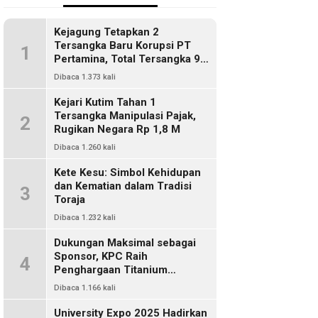
Kejagung Tetapkan 2
Tersangka Baru Korupsi PT
1
Pertamina, Total Tersangka 9
Orang
Dibaca 1.373 kali
Kejari Kutim Tahan 1
Tersangka Manipulasi Pajak,
2
Rugikan Negara Rp 1,8 M
Dibaca 1.260 kali
Kete Kesu: Simbol Kehidupan
dan Kematian dalam Tradisi
3
Toraja
Dibaca 1.232 kali
Dukungan Maksimal sebagai
Sponsor, KPC Raih
4
Penghargaan Titanium
Pemkab Kutim
Dibaca 1.166 kali
University Expo 2025 Hadirkan