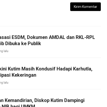
asasi ESDM, Dokumen AMDAL dan RKL-RPL
b Dibuka ke Publik
ng lalu
kini Kutim Masih Kondusif Hadapi Karhutla,
ipasi Kekeringan
ng lalu
an Kemandirian, Diskop Kutim Dampingi
 NIB bagi UMKM