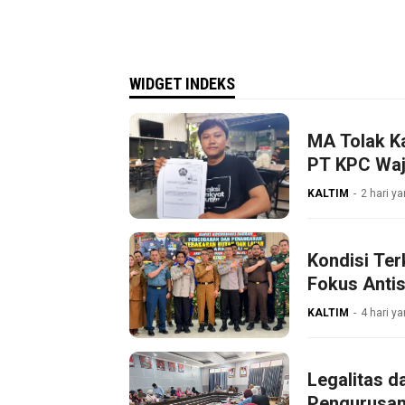
WIDGET INDEKS
MA Tolak K
PT KPC Waji
KALTIM
2 hari ya
Kondisi Ter
Fokus Antis
KALTIM
4 hari ya
Legalitas d
Pengurusan