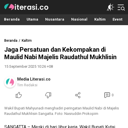
Literasi.co
Pilar Informasi
Beranda
Utama
Nusantara
Nasional
Kaltim
Event
Beranda
Kaltim
Jaga Persatuan dan Kekompakan di
Maulid Nabi Majelis Raudathul Mukhlisin
15 September 2025 10:26 +08
Media Literasi.co
Tim Redaksi
0
Wakil Bupati Mahyunadi menghadiri peringatan Maulid Nabi di Majelis
Raudathul Mukhlisin Sangatta. Foto: Nasruddin Prokopim
SANGATTA – Meski di hari libur kerja, Wakil Bupati Kutai