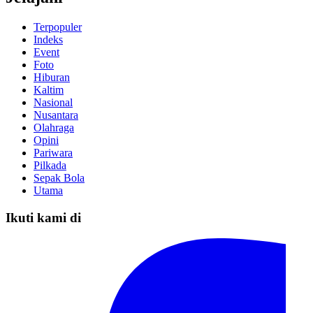
Terpopuler
Indeks
Event
Foto
Hiburan
Kaltim
Nasional
Nusantara
Olahraga
Opini
Pariwara
Pilkada
Sepak Bola
Utama
Ikuti kami di