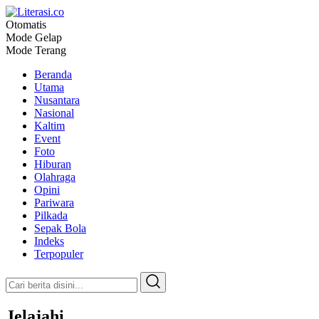
Otomatis
Literasi.co
Pilar Informasi
Mode Gelap
Mode Terang
Beranda
Utama
Nusantara
Nasional
Kaltim
Event
Foto
Hiburan
Olahraga
Opini
Pariwara
Pilkada
Sepak Bola
Indeks
Terpopuler
Jelajahi