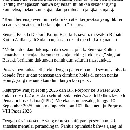
Rading menegaskan bahwa kejuaraan ini bukan sekadar ajang
kompetisi, melainkan bagian dari pembinaan jangka panjang.
“Kami berharap event ini melahirkan atlet berprestasi yang dibina
secara sistematis dan berkelanjutan,” katanya.
Senada Kepala Dispora Kutim Basuki Isnawan, mewakili Bupati
Kutim Ardiansyah Sulaiman, secara resmi membuka kejuaraan.
“Mohon doa dan dukungan dari semua pihak. Semoga Kaltim
benar-benar menjadi barometer panjat tebing Indonesia,” singkat
Basuki, berharap dukungan penuh dari seluruh masyarakat.
Prosesi pembukaan ditandai dengan penyerahan tali secara simbolis
kepada Presjur dan pemasangan climbing holds di papan panjat
tebing, yang menandakan dimulainya kompetisi.
Kejurprov Panjat Tebing 2025 dan BK Porprov ke-8 Paser 2026
diikuti oleh 122 atlet dari seluruh kabupaten/kota di Kaltim, kecuali
Penajam Paser Utara (PPU). Mereka akan bersaing hingga 10
September 2025 untuk memperebutkan 107 tiket menuju Porprov
VIII Paser 2026.
Dengan fasilitas venue yang representatif, para peserta tampak
antusias memulai pertandingan. Panitia optimistis bahwa ajang ini