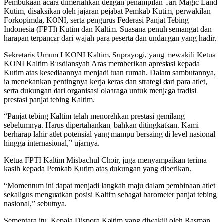
Pembukaan acara dimeriahkan dengan penampilan Tari Magic Land
Kutim, disaksikan oleh jajaran pejabat Pemkab Kutim, perwakilan
Forkopimda, KONI, serta pengurus Federasi Panjat Tebing
Indonesia (FPTI) Kutim dan Kaltim. Suasana penuh semangat dan
harapan terpancar dari wajah para peserta dan undangan yang hadir.
Sekretaris Umum I KONI Kaltim, Suprayogi, yang mewakili Ketua
KONI Kaltim Rusdiansyah Aras memberikan apresiasi kepada
Kutim atas kesediaannya menjadi tuan rumah. Dalam sambutannya,
ia menekankan pentingnya kerja keras dan strategi dari para atlet,
serta dukungan dari organisasi olahraga untuk menjaga tradisi
prestasi panjat tebing Kaltim.
“Panjat tebing Kaltim telah menorehkan prestasi gemilang
sebelumnya. Harus dipertahankan, bahkan ditingkatkan. Kami
berharap lahir atlet potensial yang mampu bersaing di level nasional
hingga internasional,” ujarnya.
Ketua FPTI Kaltim Misbachul Choir, juga menyampaikan terima
kasih kepada Pemkab Kutim atas dukungan yang diberikan.
“Momentum ini dapat menjadi langkah maju dalam pembinaan atlet
sekaligus menguatkan posisi Kaltim sebagai barometer panjat tebing
nasional,” sebutnya.
Sementara itu, Kepala Dispora Kaltim yang diwakili oleh Rasman