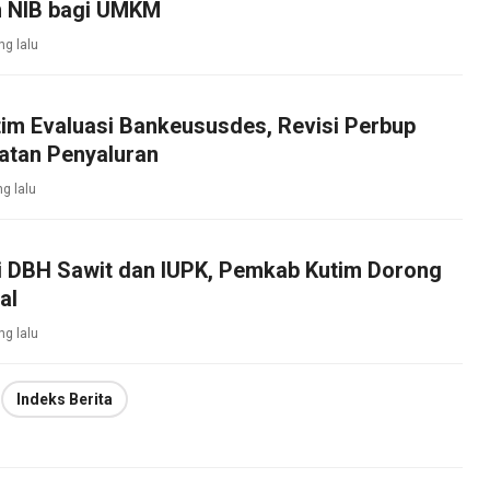
 NIB bagi UMKM
ng lalu
im Evaluasi Bankeususdes, Revisi Perbup
atan Penyaluran
ng lalu
si DBH Sawit dan IUPK, Pemkab Kutim Dorong
al
ng lalu
Indeks Berita