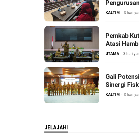
Pengurusan
KALTIM
3 hari ya
Pemkab Kut
Atasi Hamb
UTAMA
3 hari ya
Gali Poten
Sinergi Fisk
KALTIM
3 hari ya
JELAJAHI