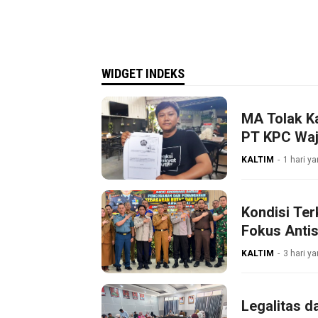
WIDGET INDEKS
MA Tolak K
PT KPC Waji
KALTIM
1 hari ya
Kondisi Ter
Fokus Antis
KALTIM
3 hari ya
Legalitas d