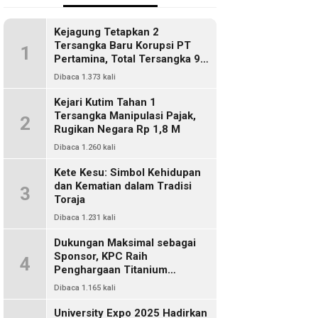
Kejagung Tetapkan 2
Tersangka Baru Korupsi PT
1
Pertamina, Total Tersangka 9
Orang
Dibaca 1.373 kali
Kejari Kutim Tahan 1
Tersangka Manipulasi Pajak,
2
Rugikan Negara Rp 1,8 M
Dibaca 1.260 kali
Kete Kesu: Simbol Kehidupan
dan Kematian dalam Tradisi
3
Toraja
Dibaca 1.231 kali
Dukungan Maksimal sebagai
Sponsor, KPC Raih
4
Penghargaan Titanium
Pemkab Kutim
Dibaca 1.165 kali
University Expo 2025 Hadirkan