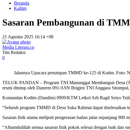
Beranda
Kaltim
Sasaran Pembangunan di TMMD
21 Agustus 2025 16:14 +08
Media Literasi.co
Tim Redaksi
0
Jalannya Upacara penutupan TMMD ke-125 di Kutim. Foto: N
TELUK PANDAN – Program TNI Manunggal Membangun Desa (TMMD) 
resmi ditutup oleh Danrem 091/ASN Brigjen TNI Anggara Sitompul, Ka
Komandan Kodim (Dandim) 0909/KTM Letkol Arh Ragil Setyo Yulian
“Seluruh program TMMD di Desa Suka Rahmat dapat diselesaikan tepat
Sasaran fisik utama meliputi pengerasan badan jalan sepanjang 900 
“Alhamdulillah semua sasaran fisik pokok selesai dengan baik dan s