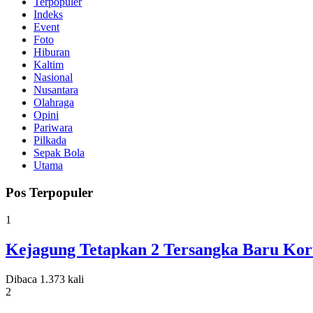
Terpopuler
Indeks
Event
Foto
Hiburan
Kaltim
Nasional
Nusantara
Olahraga
Opini
Pariwara
Pilkada
Sepak Bola
Utama
Pos Terpopuler
1
Kejagung Tetapkan 2 Tersangka Baru Koru
Dibaca 1.373 kali
2