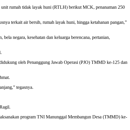
 satu unit rumah tidak layak huni (RTLH) berikut MCK, penanaman 250
nya terkait air bersih, rumah layak huni, hingga ketahanan pangan,”
 bela negara, kesehatan dan keluarga berencana, pertanian,
.
atan didukung oleh Penanggung Jawab Operasi (PJO) TMMD ke-125 dan
ahmat.
njang,” tegasnya.
Ragil.
ni melaksanakan program TNI Manunggal Membangun Desa (TMMD) ke-