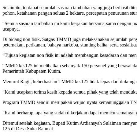
Selain itu, terdapat sejumlah sasaran tambahan yang juga berhasil di
pohon, ketahanan pangan seluas 2 hektare, percepatan penurunan st
“Semua sasaran tambahan ini kami kerjakan bersama-sama dengan masy
ucapnya.
Di bidang non fisik, Satgas TMMD juga melaksanakan sejumlah penyul
peternakan, perikanan, bahaya narkoba, stunting balita, serta sosialis
“Tujuan kegiatan non fisik ini adalah membangun kesadaran dan meni
TMMD ke-125 ini melibatkan sebanyak 150 personel yang berasal da
Pemerintah Kabupaten Kutim.
Menurut Ragil, keberhasilan TMMD ke-125 tidak lepas dari dukunga
“Kami ucapkan terima kasih kepada semua pihak yang telah menduku
Program TMMD sendiri merupakan wujud nyata kemanunggalan TNI 
“Kami berharap, apa yang sudah dikerjakan dapat memicu semangat 
Ditemui setelah kegiatan, Bupati Kutim Ardiansyah Sulaiman meny
125 di Desa Suka Rahmat.