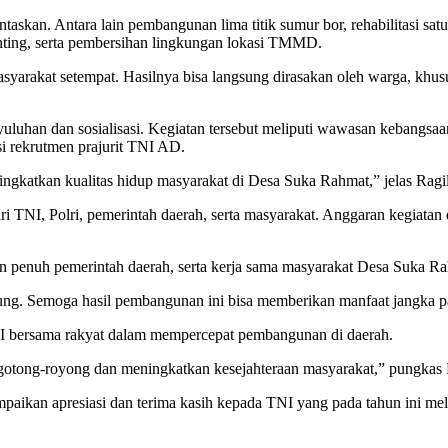
tuntaskan. Antara lain pembangunan lima titik sumur bor, rehabilitasi
unting, serta pembersihan lingkungan lokasi TMMD.
arakat setempat. Hasilnya bisa langsung dirasakan oleh warga, khusus
uhan dan sosialisasi. Kegiatan tersebut meliputi wawasan kebangsaan,
asi rekrutmen prajurit TNI AD.
ngkatkan kualitas hidup masyarakat di Desa Suka Rahmat,” jelas Ragil
ri TNI, Polri, pemerintah daerah, serta masyarakat. Anggaran kegi
n penuh pemerintah daerah, serta kerja sama masyarakat Desa Suka R
ng. Semoga hasil pembangunan ini bisa memberikan manfaat jangka pa
bersama rakyat dalam mempercepat pembangunan di daerah.
gotong-royong dan meningkatkan kesejahteraan masyarakat,” pungkas 
ampaikan apresiasi dan terima kasih kepada TNI yang pada tahun i