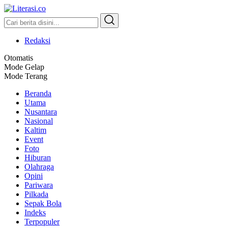
Literasi.co
Pilar Informasi
Redaksi
Otomatis
Mode Gelap
Mode Terang
Beranda
Utama
Nusantara
Nasional
Kaltim
Event
Foto
Hiburan
Olahraga
Opini
Pariwara
Pilkada
Sepak Bola
Indeks
Terpopuler