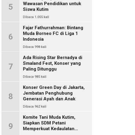
Wawasan Pendidikan untuk
5
Siswa Kutim
Dibaca 1.055 kali
Fajar Fathurrahman: Bintang
Muda Borneo FC di Liga 1
6
Indonesia
Dibaca 998 kali
Ada Rising Star Bernadya di
Smaland Fest, Konser yang
7
Paling Ditunggu
Dibaca 985 kali
Konser Green Day di Jakarta,
Jembatan Penghubung
8
Generasi Ayah dan Anak
Dibaca 962 kali
Komite Tani Muda Kutim,
Siapkan SDM Petani
9
Memperkuat Kedaulatan
Pangan