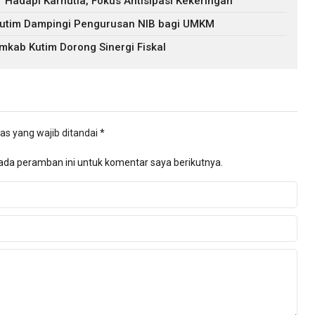
f Hadapi Karhutla, Fokus Antisipasi Kekeringan
 Kutim Dampingi Pengurusan NIB bagi UMKM
mkab Kutim Dorong Sinergi Fiskal
as yang wajib ditandai
*
ada peramban ini untuk komentar saya berikutnya.