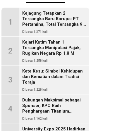
Kejagung Tetapkan 2
Tersangka Baru Korupsi PT
1
Pertamina, Total Tersangka 9
Orang
Dibaca 1.371 kali
Kejari Kutim Tahan 1
Tersangka Manipulasi Pajak,
2
Rugikan Negara Rp 1,8 M
Dibaca 1.258 kali
Kete Kesu: Simbol Kehidupan
dan Kematian dalam Tradisi
3
Toraja
Dibaca 1.228 kali
Dukungan Maksimal sebagai
Sponsor, KPC Raih
4
Penghargaan Titanium
Pemkab Kutim
Dibaca 1.162 kali
University Expo 2025 Hadirkan