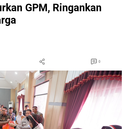
urkan GPM, Ringankan
rga
0