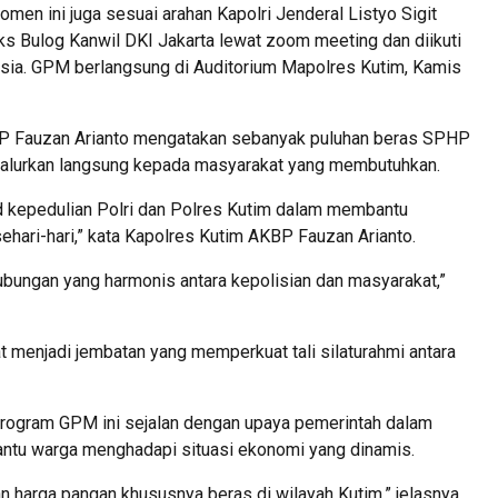
en ini juga sesuai arahan Kapolri Jenderal Listyo Sigit
 Bulog Kanwil DKI Jakarta lewat zoom meeting dan diikuti
nesia. GPM berlangsung di Auditorium Mapolres Kutim, Kamis
BP Fauzan Arianto mengatakan sebanyak puluhan beras SPHP
isalurkan langsung kepada masyarakat yang membutuhkan.
d kepedulian Polri dan Polres Kutim dalam membantu
hari-hari,” kata Kapolres Kutim AKBP Fauzan Arianto.
ubungan yang harmonis antara kepolisian dan masyarakat,”
t menjadi jembatan yang memperkuat tali silaturahmi antara
program GPM ini sejalan dengan upaya pemerintah dalam
antu warga menghadapi situasi ekonomi yang dinamis.
dan harga pangan khususnya beras di wilayah Kutim,” jelasnya.