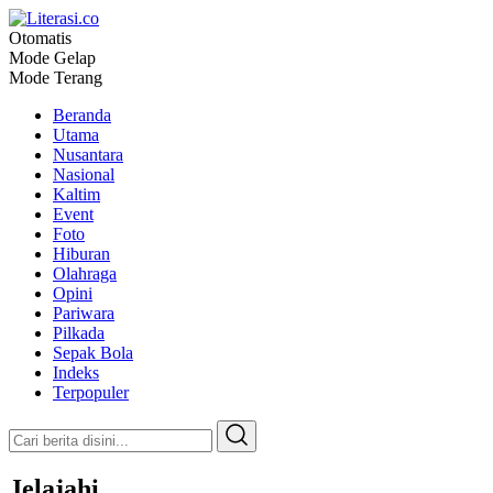
Otomatis
Literasi.co
Pilar Informasi
Mode Gelap
Mode Terang
Beranda
Utama
Nusantara
Nasional
Kaltim
Event
Foto
Hiburan
Olahraga
Opini
Pariwara
Pilkada
Sepak Bola
Indeks
Terpopuler
Jelajahi