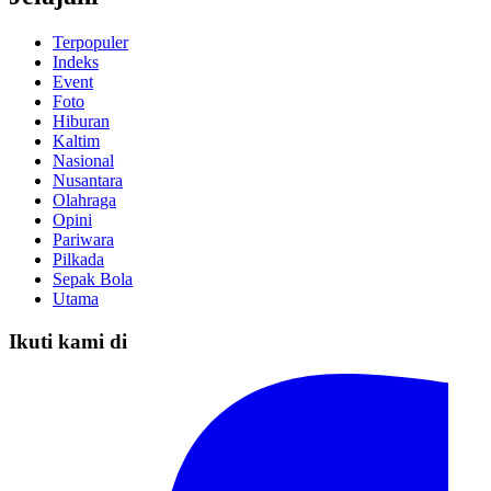
Terpopuler
Indeks
Event
Foto
Hiburan
Kaltim
Nasional
Nusantara
Olahraga
Opini
Pariwara
Pilkada
Sepak Bola
Utama
Ikuti kami di