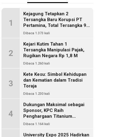
Kejagung Tetapkan 2
Tersangka Baru Korupsi PT
1
Pertamina, Total Tersangka 9
Orang
Dibaca 1.373 kali
Kejari Kutim Tahan 1
Tersangka Manipulasi Pajak,
2
Rugikan Negara Rp 1,8 M
Dibaca 1.260 kali
Kete Kesu: Simbol Kehidupan
dan Kematian dalam Tradisi
3
Toraja
Dibaca 1.230 kali
Dukungan Maksimal sebagai
Sponsor, KPC Raih
4
Penghargaan Titanium
Pemkab Kutim
Dibaca 1.164 kali
University Expo 2025 Hadirkan