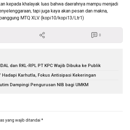
kkan kepada khalayak luas bahwa daerahnya mampu menjadi
enyelenggaraan, tapi juga kaya akan pesan dan makna,
i panggung MTQ XLV. (kopi10/kopi13/Ltr1)
0
DAL dan RKL-RPL PT KPC Wajib Dibuka ke Publik
f Hadapi Karhutla, Fokus Antisipasi Kekeringan
 Kutim Dampingi Pengurusan NIB bagi UMKM
as yang wajib ditandai
*