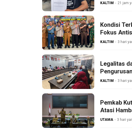
KALTIM
21 jam y
Kondisi Ter
Fokus Antis
KALTIM
3 hari ya
Legalitas d
Pengurusan
KALTIM
3 hari ya
Pemkab Kut
Atasi Hamb
UTAMA
3 hari ya